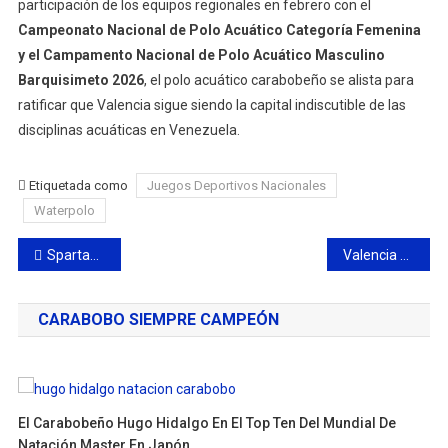
participación de los equipos regionales en febrero con el
Campeonato Nacional de Polo Acuático Categoría Femenina
y el
Campamento Nacional
de Polo Acuático Masculino
Barquisimeto 2026
, el polo acuático carabobeño se alista para
ratificar que Valencia sigue siendo la capital indiscutible de las
disciplinas acuáticas en Venezuela.
Etiquetada como
Juegos Deportivos Nacionales
Waterpolo
Navegación
Spartanos de Carabobo ganador del II Campeonato Nacional de Aguas Abiertas 2026
Valencia se consolida como la capital del sóftbol de alta competencia
de
CARABOBO SIEMPRE CAMPEÓN
entradas
El Carabobeño Hugo Hidalgo En El Top Ten Del Mundial De
Natación Master En Japón