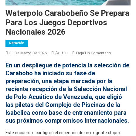
Waterpolo Carabobeño Se Prepara
Para Los Juegos Deportivos
Nacionales 2026
Natación
Admin
En
31 De Marzo De 2026
Deja Un Comentario
Waterpolo
En un despliegue de potencia la selección de
Carabobeño
Carabobo ha iniciado su fase de
Se
preparación, una etapa marcada por la
Prepara
reciente recepción de la Selección Nacional
Para
Los
de Polo Acuático de Venezuela, que eligió
Juegos
las piletas del Complejo de Piscinas de la
Deportivos
Isabelica como base de entrenamiento para
Nacionales
sus próximos compromisos internacionales.
2026
Este encuentro configuró el escenario de un exigente «tope»