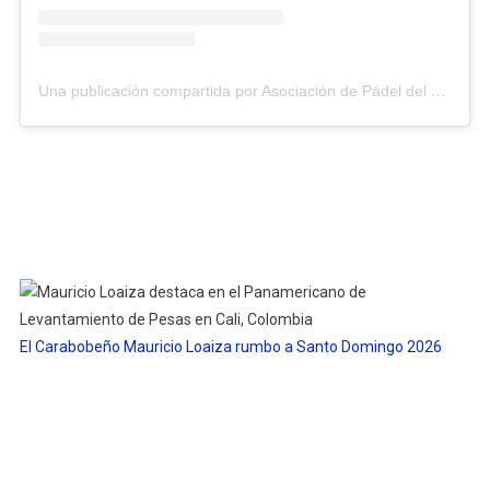
Una publicación compartida por Asociación de Pádel del Estado Carabobo (@asopadelcarabobo)
El Carabobeño Mauricio Loaiza rumbo a Santo Domingo 2026