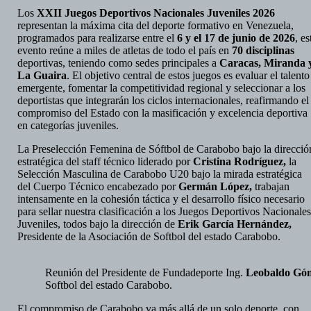
comp
Los
XXII Juegos Deportivos Nacionales Juveniles 2026
representan la máxima cita del deporte formativo en Venezuela,
programados para realizarse entre el
6 y el 17 de junio de 2026
, es
evento reúne a miles de atletas de todo el país en
70 disciplinas
deportivas, teniendo como sedes principales a
Caracas, Miranda 
La Guaira
. El objetivo central de estos juegos es evaluar el talento
emergente, fomentar la competitividad regional y seleccionar a los
deportistas que integrarán los ciclos internacionales, reafirmando el
compromiso del Estado con la masificación y excelencia deportiva
en categorías juveniles.
La Preselección Femenina de Sóftbol de Carabobo bajo la direcció
estratégica del staff técnico liderado por
Cristina Rodríguez,
la
Selección Masculina de Carabobo U20 bajo la mirada estratégica
del Cuerpo Técnico encabezado por
Germán López,
trabajan
intensamente en la cohesión táctica y el desarrollo físico necesario
para sellar nuestra clasificación a los Juegos Deportivos Nacionale
Juveniles, todos bajo la dirección de
Erik García Hernández,
Presidente de la Asociación de Softbol del estado Carabobo.
Reunión del Presidente de Fundadeporte Ing.
Leobaldo Gó
Softbol del estado Carabobo.
El compromiso de Carabobo va más allá de un solo deporte, con