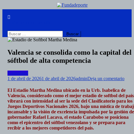
Saltar
al
Fundadeporte
La fundación tiene por objeto en promover el desarrollo de las
contenido
actividades deportivas del estado Carabobo
botón de modo del sitio
Buscar:
Valencia se consolida como la capital del
sóftbol de alta competencia
Actualidad
en
1 de abril de 2026
1 de abril de 2026
admin
Deja un comentario
Vale
se
El Estadio Martha Medina ubicado en la Urb. Isabelica de
cons
Valencia, considerado como el mejor estadio de softbol del país
com
vibrará con intensidad al ser la sede del Clasificatorio para los
la
Juegos Deportivos Nacionales 2026, bajo una mística de traba
capit
incansable y la visión de excelencia impulsada por la gestión de
del
gobernador
Rafael Lacava
, el estado Carabobo se posiciona
sóftb
como el epicentro del sóftbol venezolano y se prepara para
de
recibir a los mejores competidores del país.
alta