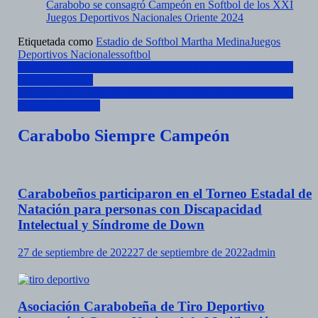
Carabobo se consagró Campeón en Softbol de los XXI
Juegos Deportivos Nacionales Oriente 2024
Etiquetada como
Estadio de Softbol Martha Medina
Juegos
Deportivos Nacionales
softbol
Navegación
Waterpolo Carabobeño se prepara para los Juegos Deportivos
Nacionales 2026
de
Carabobo en la ruta de los XX Juegos Deportivos Nacionales
entradas
Estudiantiles 2026
Carabobo Siempre Campeón
Carabobeños participaron en el Torneo Estadal de
Natación para personas con Discapacidad
Intelectual y Síndrome de Down
27 de septiembre de 2022
27 de septiembre de 2022
admin
Asociación Carabobeña de Tiro Deportivo