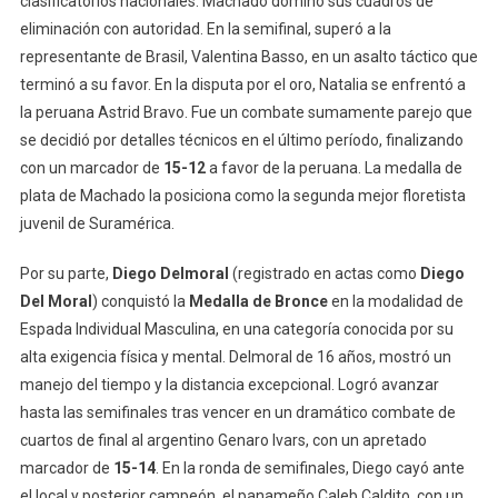
clasificatorios nacionales. Machado dominó sus cuadros de
eliminación con autoridad. En la semifinal, superó a la
representante de Brasil, Valentina Basso, en un asalto táctico que
terminó a su favor. En la disputa por el oro, Natalia se enfrentó a
la peruana Astrid Bravo. Fue un combate sumamente parejo que
se decidió por detalles técnicos en el último período, finalizando
con un marcador de
15-12
a favor de la peruana. La medalla de
plata de Machado la posiciona como la segunda mejor floretista
juvenil de Suramérica.
Por su parte,
Diego Delmoral
(registrado en actas como
Diego
Del Moral
) conquistó la
Medalla de Bronce
en la modalidad de
Espada Individual Masculina, en una categoría conocida por su
alta exigencia física y mental. Delmoral de 16 años, mostró un
manejo del tiempo y la distancia excepcional. Logró avanzar
hasta las semifinales tras vencer en un dramático combate de
cuartos de final al argentino Genaro Ivars, con un apretado
marcador de
15-14
. En la ronda de semifinales, Diego cayó ante
el local y posterior campeón, el panameño Caleb Caldito, con un