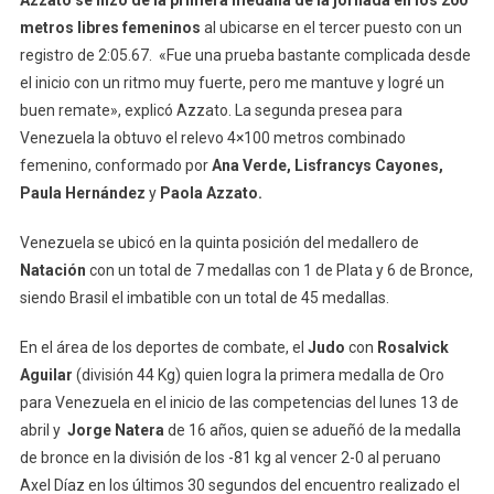
Azzato se hizo de la primera medalla de la jornada en los 200
metros libres femeninos
al ubicarse en el tercer puesto con un
registro de 2:05.67. «Fue una prueba bastante complicada desde
el inicio con un ritmo muy fuerte, pero me mantuve y logré un
buen remate», explicó Azzato. La segunda presea para
Venezuela la obtuvo el relevo 4×100 metros combinado
femenino, conformado por
Ana Verde, Lisfrancys Cayones,
Paula Hernández
y
Paola Azzato.
Venezuela se ubicó en la quinta posición del medallero de
Natación
con un total de 7 medallas con 1 de Plata y 6 de Bronce,
siendo Brasil el imbatible con un total de 45 medallas.
En el área de los deportes de combate, el
Judo
con
Rosalvick
Aguilar
(división 44 Kg) quien logra la primera medalla de Oro
para Venezuela en el inicio de las competencias del lunes 13 de
abril y
Jorge Natera
de 16 años, quien se adueñó de la medalla
de bronce en la división de los -81 kg al vencer 2-0 al peruano
Axel Díaz en los últimos 30 segundos del encuentro realizado el