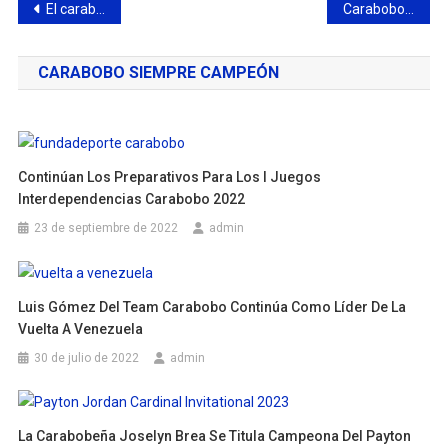
Navegación
El carabobeño Denisos Martínez conquista el bronce en el ITTF World Para Future 2026
Carabobo se convierte en el epicentro del balompié con la inauguración del Estadal de Fútbol 2026
de
CARABOBO SIEMPRE CAMPEÓN
entradas
Continúan Los Preparativos Para Los I Juegos
Interdependencias Carabobo 2022
23 de septiembre de 2022
admin
Luis Gómez Del Team Carabobo Continúa Como Líder De La
Vuelta A Venezuela
30 de julio de 2022
admin
La Carabobeña Joselyn Brea Se Titula Campeona Del Payton