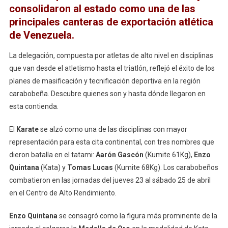
A
consolidaron al estado como una de las
Venezuela
principales canteras de exportación atlética
En
de Venezuela.
Los
Juegos
La delegación, compuesta por atletas de alto nivel en disciplinas
Suramericano
que van desde el atletismo hasta el triatlón, reflejó el éxito de los
De
planes de masificación y tecnificación deportiva en la región
La
carabobeña. Descubre quienes son y hasta dónde llegaron en
Juventud
esta contienda.
Panamá
2026
El
Karate
se alzó como una de las disciplinas con mayor
representación para esta cita continental, con tres nombres que
dieron batalla en el tatami:
Aarón Gascón
(Kumite 61Kg),
Enzo
Quintana
(Kata) y
Tomas Lucas
(Kumite 68Kg). Los carabobeños
combatieron en las jornadas del jueves 23 al sábado 25 de abril
en el Centro de Alto Rendimiento.
Enzo Quintana
se consagró como la figura más prominente de la