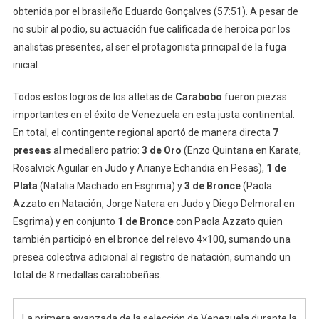
obtenida por el brasileño Eduardo Gonçalves (57:51).
A pesar de
no subir al podio, su actuación fue calificada de heroica por los
analistas presentes, al ser el protagonista principal de la fuga
inicial.
Todos estos logros de los atletas de
Carabobo
fueron piezas
importantes en el éxito de Venezuela en esta justa continental.
En total, el contingente regional aportó de manera directa
7
preseas
al medallero patrio:
3 de Oro
(Enzo Quintana en Karate,
Rosalvick Aguilar en Judo y Arianye Echandia en Pesas),
1 de
Plata
(Natalia Machado en Esgrima) y
3 de Bronce
(Paola
Azzato en Natación, Jorge Natera en Judo y Diego Delmoral en
Esgrima) y en conjunto
1 de Bronce
con Paola Azzato quien
también participó en el bronce del relevo 4×100, sumando una
presea colectiva adicional al registro de natación, sumando un
total de 8 medallas carabobeñas.
La primera avanzada de la selección de Venezuela durante la