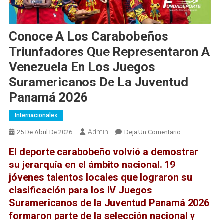
Conoce A Los Carabobeños
Triunfadores Que Representaron A
Venezuela En Los Juegos
Suramericanos De La Juventud
Panamá 2026
Internacionales
Admin
En
25 De Abril De 2026
Deja Un Comentario
Conoce
El deporte carabobeño volvió a demostrar
A
su jerarquía en el ámbito nacional.
19
Los
jóvenes talentos locales
que lograron su
Carabobeños
clasificación para los
IV
Juegos
Triunfadores
Que
Suramericanos de la Juventud Panamá 2026
Representaro
formaron parte de la selección nacional y