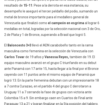
resultado de
15-11
. Pese a la derrota en esa instancia, su
desempeño le aseguró el tercer peldaño del podio, sumando un
metal de bronce importante para el medallero general de
Venezuela que finalizó como
el campeón en esgrima
al lograr 6
medallas en total, logradas por la selección nacional con 3 de Oro,
2 de Plata y 1 de Bronce, superando a Brasil que logró 5.
El
Baloncesto 3×3
llevó el ADN carabobeño tanto en la rama
masculina como femenina en la selección de Venezuela con
Carlos Tovar
de 19 años y
Vanessa Reyes,
tambien de 19. El
equipo masculino avanzó en el grupo C triunfando en su debut
ante Panamá con 17 ante 15, hasta llegar a la final por el Bronce
cayendo con 11 puntos ante el mismo equipo de Panamá que
logró 13. En la parte femenina debutan con un impresionante 18
a 7 contra Curazao, en el partido 4 del grupo C derrotaron a
Uruguay 11 a 7 cerrando la fase de grupos con victoria ante
Colombia 15 a 9. Sin embargo caen en Cuartos de Final ante
Paraguay 13 a 21 y logran finalizar en la 5ta posición del tablero.