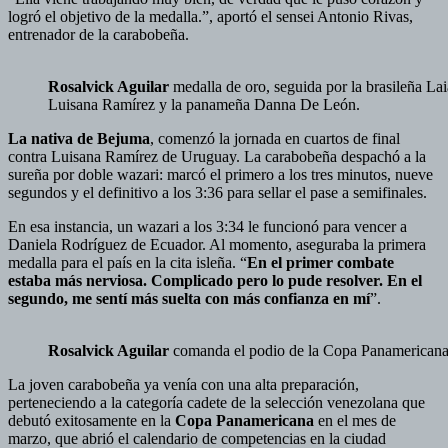
logró el objetivo de la medalla.”, aportó el sensei Antonio Rivas,
entrenador de la carabobeña.
Rosalvick Aguilar
medalla de oro, seguida por la brasileña La
Luisana Ramírez y la panameña Danna De León.
La nativa de Bejuma
, comenzó la jornada en cuartos de final
contra Luisana Ramírez de Uruguay. La carabobeña despachó a la
sureña por doble wazari: marcó el primero a los tres minutos, nueve
segundos y el definitivo a los 3:36 para sellar el pase a semifinales.
En esa instancia, un wazari a los 3:34 le funcionó para vencer a
Daniela Rodríguez de Ecuador. Al momento, aseguraba la primera
medalla para el país en la cita isleña. “
En el primer combate
estaba más nerviosa. Complicado pero lo pude resolver. En el
segundo, me sentí más suelta con más confianza en mí
”.
Rosalvick Aguilar
comanda el podio de la Copa Panamericana 
La joven carabobeña ya venía con una alta preparación,
perteneciendo a la categoría cadete de la selección venezolana que
debutó exitosamente en la
Copa Panamericana
en el mes de
marzo, que abrió el calendario de competencias en la ciudad