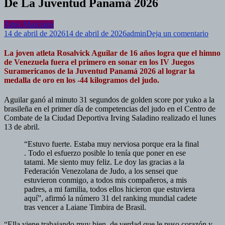
De La Juventud Panamá 2026
Artes Marciales
en
14 de abril de 2026
14 de abril de 2026
admin
Deja un comentario
La
cara
La joven atleta Rosalvick Aguilar de 16 años logra que el himno
Rosa
de Venezuela fuera el
primero en sonar en los IV Juegos
Agui
Suramericanos de la Juventud
Panamá 2026 al lograr la
logra
medalla de oro en los -44 kilogramos del judo.
el
prim
Aguilar ganó al minuto 31 segundos de golden score por yuko a la
oro
brasileña en el primer día de competencias del judo en el Centro de
en
Combate de la Ciudad Deportiva Irving Saladino realizado el lunes
Los
13 de abril.
Jueg
Sura
“Estuvo fuerte. Estaba muy nerviosa porque era la final
De
. Todo el esfuerzo posible lo tenía que poner en ese
La
tatami. Me siento muy feliz. Le doy las gracias a la
Juve
Federación Venezolana de Judo, a los sensei que
Pana
estuvieron conmigo, a todos mis compañeros, a mis
2026
padres, a mi familia, todos ellos hicieron que estuviera
aquí”, afirmó la número 31 del ranking mundial cadete
tras vencer a Laiane Timbira de Brasil.
“Ella viene trabajando muy bien, de verdad que le puso corazón y