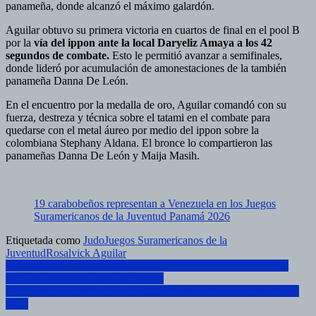
panameña, donde alcanzó el máximo galardón.
Aguilar obtuvo su primera victoria en cuartos de final en el pool B
por la
vía del ippon ante la local Daryeliz Amaya a los 42
segundos de combate.
Esto le permitió avanzar a semifinales,
donde lideró por acumulación de amonestaciones de la también
panameña Danna De León.
En el encuentro por la medalla de oro, Aguilar comandó con su
fuerza, destreza y técnica sobre el tatami en el combate para
quedarse con el metal áureo por medio del ippon sobre la
colombiana Stephany Aldana. El bronce lo compartieron las
panameñas Danna De León y Maija Masih.
19 carabobeños representan a Venezuela en los Juegos
Suramericanos de la Juventud Panamá 2026
Etiquetada como
Judo
Juegos Suramericanos de la
Juventud
Rosalvick Aguilar
Navegación
El carabobeño Yorber Terán conquista Oro en el Grand Prix C2
UCI de ciclismo de pista en Bogotá
de
Carabobo en el primer lugar del Clasificatorio Nacional de Wushu
entradas
2026