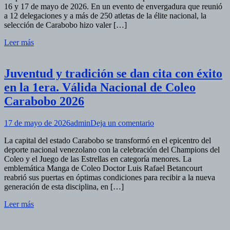
16 y 17 de mayo de 2026. En un evento de envergadura que reunió
la
a 12 delegaciones y a más de 250 atletas de la élite nacional, la
2d
selección de Carabobo hizo valer […]
Vá
Na
Leer más
de
Su
Wa
Juventud y tradición se dan cita con éxito
20
en la 1era. Válida Nacional de Coleo
Carabobo 2026
en
17 de mayo de 2026
admin
Deja un comentario
Juventud
La capital del estado Carabobo se transformó en el epicentro del
y
deporte nacional venezolano con la celebración del Champions del
tradición
Coleo y el Juego de las Estrellas en categoría menores. La
se
emblemática Manga de Coleo Doctor Luis Rafael Betancourt
dan
reabrió sus puertas en óptimas condiciones para recibir a la nueva
cita
generación de esta disciplina, en […]
con
éxito
Leer más
en
la
1era.