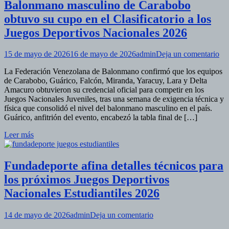
Balonmano masculino de Carabobo
Válida
Nacional
obtuvo su cupo en el Clasificatorio a los
de
Juegos Deportivos Nacionales 2026
Coleo
Carabobo
2026
en
15 de mayo de 2026
16 de mayo de 2026
admin
Deja un comentario
Ba
La Federación Venezolana de Balonmano confirmó que los equipos
ma
de Carabobo, Guárico, Falcón, Miranda, Yaracuy, Lara y Delta
de
Amacuro obtuvieron su credencial oficial para competir en los
Ca
Juegos Nacionales Juveniles, tras una semana de exigencia técnica y
ob
física que consolidó el nivel del balonmano masculino en el país.
su
Guárico, anfitrión del evento, encabezó la tabla final de […]
cu
en
Leer más
el
Cla
a
Fundadeporte afina detalles técnicos para
los
Ju
los próximos Juegos Deportivos
De
Nacionales Estudiantiles 2026
Na
20
en
14 de mayo de 2026
admin
Deja un comentario
Fundadeporte