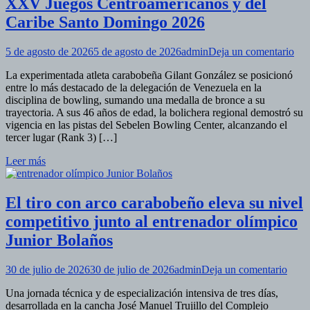
XXV Juegos Centroamericanos y del
Caribe Santo Domingo 2026
en
5 de agosto de 2026
5 de agosto de 2026
admin
Deja un comentario
Gil
La experimentada atleta carabobeña Gilant González se posicionó
Gon
entre lo más destacado de la delegación de Venezuela en la
pot
disciplina de bowling, sumando una medalla de bronce a su
el
trayectoria. A sus 46 años de edad, la bolichera regional demostró su
bro
vigencia en las pistas del Sebelen Bowling Center, alcanzando el
en
tercer lugar (Rank 3) […]
los
XX
Leer más
Jue
Cen
y
El tiro con arco carabobeño eleva su nivel
del
Car
competitivo junto al entrenador olímpico
San
Junior Bolaños
Do
202
en
30 de julio de 2026
30 de julio de 2026
admin
Deja un comentario
El
Una jornada técnica y de especialización intensiva de tres días,
tiro
desarrollada en la cancha José Manuel Trujillo del Complejo
con