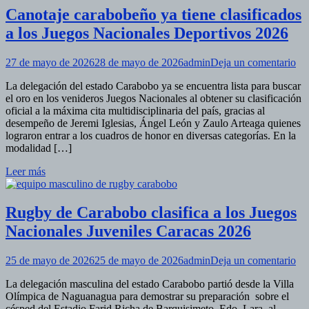
Canotaje carabobeño ya tiene clasificados
a los Juegos Nacionales Deportivos 2026
en
27 de mayo de 2026
28 de mayo de 2026
admin
Deja un comentario
Ca
La delegación del estado Carabobo ya se encuentra lista para buscar
ca
el oro en los venideros Juegos Nacionales al obtener su clasificación
ya
oficial a la máxima cita multidisciplinaria del país, gracias al
tie
desempeño de Jeremi Iglesias, Ángel León y Zaulo Arteaga quienes
cla
lograron entrar a los cuadros de honor en diversas categorías. En la
a
modalidad […]
los
Ju
Leer más
Na
De
20
Rugby de Carabobo clasifica a los Juegos
Nacionales Juveniles Caracas 2026
en
25 de mayo de 2026
25 de mayo de 2026
admin
Deja un comentario
Ru
La delegación masculina del estado Carabobo partió desde la Villa
de
Olímpica de Naguanagua para demostrar su preparación sobre el
Ca
césped del Estadio Farid Richa de Barquisimeto, Edo. Lara, al