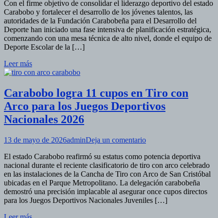
Con el firme objetivo de consolidar el liderazgo deportivo del estado
afina
Carabobo y fortalecer el desarrollo de los jóvenes talentos, las
detalles
autoridades de la Fundación Carabobeña para el Desarrollo del
técnicos
Deporte han iniciado una fase intensiva de planificación estratégica,
para
comenzando con una mesa técnica de alto nivel, donde el equipo de
los
Deporte Escolar de la […]
próximos
Juegos
Leer más
Deportivos
Nacionales
Estudiantiles
Carabobo logra 11 cupos en Tiro con
2026
Arco para los Juegos Deportivos
Nacionales 2026
en
13 de mayo de 2026
admin
Deja un comentario
Carabobo
El estado Carabobo reafirmó su estatus como potencia deportiva
logra
nacional durante el reciente clasificatorio de tiro con arco celebrado
11
en las instalaciones de la Cancha de Tiro con Arco de San Cristóbal
cupos
ubicadas en el Parque Metropolitano. La delegación carabobeña
en
demostró una precisión implacable al asegurar once cupos directos
Tiro
para los Juegos Deportivos Nacionales Juveniles […]
con
Arco
Leer más