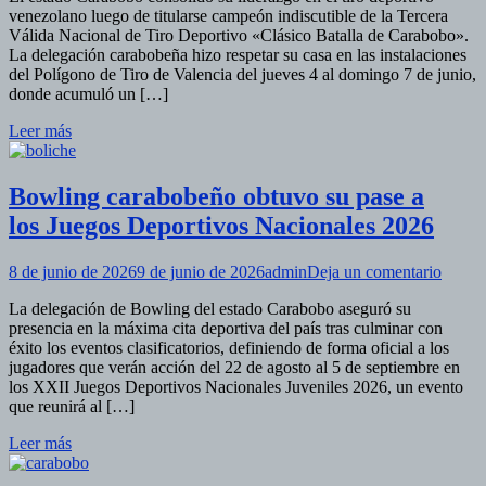
venezolano luego de titularse campeón indiscutible de la Tercera
cor
Válida Nacional de Tiro Deportivo «Clásico Batalla de Carabobo».
cam
La delegación carabobeña hizo respetar su casa en las instalaciones
de
del Polígono de Tiro de Valencia del jueves 4 al domingo 7 de junio,
la
donde acumuló un […]
3er
Vál
Leer más
Nac
de
Tiro
Bowling carabobeño obtuvo su pase a
Dep
Car
los Juegos Deportivos Nacionales 2026
202
en
8 de junio de 2026
9 de junio de 2026
admin
Deja un comentario
Bowli
La delegación de Bowling del estado Carabobo aseguró su
carab
presencia en la máxima cita deportiva del país tras culminar con
obtuv
éxito los eventos clasificatorios, definiendo de forma oficial a los
su
jugadores que verán acción del 22 de agosto al 5 de septiembre en
pase
los XXII Juegos Deportivos Nacionales Juveniles 2026, un evento
a
que reunirá al […]
los Ju
Deport
Leer más
Nacion
2026