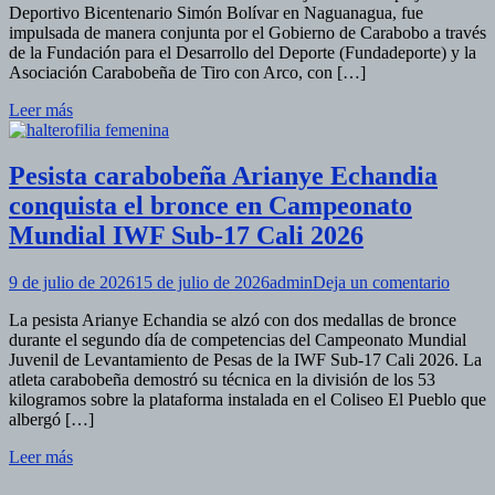
Deportivo Bicentenario Simón Bolívar en Naguanagua, fue
arco
impulsada de manera conjunta por el Gobierno de Carabobo a través
cara
de la Fundación para el Desarrollo del Deporte (Fundadeporte) y la
eleva
Asociación Carabobeña de Tiro con Arco, con […]
su
nivel
Leer más
compe
junto
al
Pesista carabobeña Arianye Echandia
entre
olím
conquista el bronce en Campeonato
Junio
Mundial IWF Sub-17 Cali 2026
Bola
en
9 de julio de 2026
15 de julio de 2026
admin
Deja un comentario
Pesist
La pesista Arianye Echandia se alzó con dos medallas de bronce
carab
durante el segundo día de competencias del Campeonato Mundial
Arian
Juvenil de Levantamiento de Pesas de la IWF Sub-17 Cali 2026. La
Echan
atleta carabobeña demostró su técnica en la división de los 53
conqui
kilogramos sobre la plataforma instalada en el Coliseo El Pueblo que
el
albergó […]
bronc
en
Leer más
Campe
Mundi