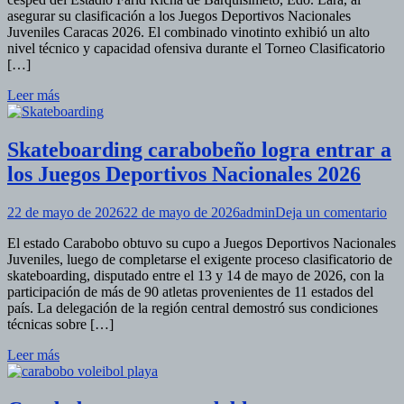
cla
asegurar su clasificación a los Juegos Deportivos Nacionales
a
Juveniles Caracas 2026. El combinado vinotinto exhibió un alto
los
nivel técnico y capacidad ofensiva durante el Torneo Clasificatorio
Ju
[…]
Na
Juv
Leer más
Ca
20
Skateboarding carabobeño logra entrar a
los Juegos Deportivos Nacionales 2026
en
22 de mayo de 2026
22 de mayo de 2026
admin
Deja un comentario
Sk
El estado Carabobo obtuvo su cupo a Juegos Deportivos Nacionales
ca
Juveniles, luego de completarse el exigente proceso clasificatorio de
log
skateboarding, disputado entre el 13 y 14 de mayo de 2026, con la
ent
participación de más de 90 atletas provenientes de 11 estados del
a
país. La delegación de la región central demostró sus condiciones
los
técnicas sobre […]
Ju
De
Leer más
Na
20