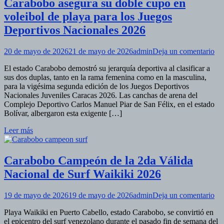
Carabobo asegura su doble cupo en
voleibol de playa para los Juegos
Deportivos Nacionales 2026
en
20 de mayo de 2026
21 de mayo de 2026
admin
Deja un comentario
Ca
El estado Carabobo demostró su jerarquía deportiva al clasificar a
as
sus dos duplas, tanto en la rama femenina como en la masculina,
su
para la vigésima segunda edición de los Juegos Deportivos
do
Nacionales Juveniles Caracas 2026. Las canchas de arena del
cu
Complejo Deportivo Carlos Manuel Piar de San Félix, en el estado
en
Bolívar, albergaron esta exigente […]
vol
de
Leer más
pl
pa
los
Carabobo Campeón de la 2da Válida
Ju
De
Nacional de Surf Waikiki 2026
Na
20
en
19 de mayo de 2026
19 de mayo de 2026
admin
Deja un comentario
Ca
Playa Waikiki en Puerto Cabello, estado Carabobo, se convirtió en
Ca
el epicentro del surf venezolano durante el pasado fin de semana del
de