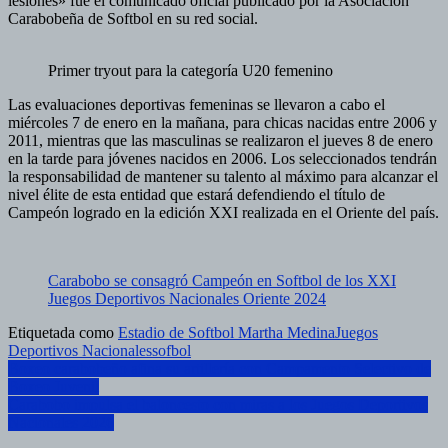
lesiones» fue el comunicado oficial publicado por la Asociación
Carabobeña de Softbol en su red social.
Primer tryout para la categoría U20 femenino
Las evaluaciones deportivas femeninas se llevaron a cabo el
miércoles 7 de enero en la mañana, para chicas nacidas entre 2006 y
2011, mientras que las masculinas se realizaron el jueves 8 de enero
en la tarde para jóvenes nacidos en 2006. Los seleccionados tendrán
la responsabilidad de mantener su talento al máximo para alcanzar el
nivel élite de esta entidad que estará defendiendo el título de
Campeón logrado en la edición XXI realizada en el Oriente del país.
Carabobo se consagró Campeón en Softbol de los XXI
Juegos Deportivos Nacionales Oriente 2024
Etiquetada como
Estadio de Softbol Martha Medina
Juegos
Deportivos Nacionales
sofbol
Navegación
Boxeo carabobeño afina su artillería con Campamento Selectivo de
Boxeo Juvenil
de
Carabobo impulsa el baloncesto con miras a los Juegos Deportivos
entradas
Nacionales 2026