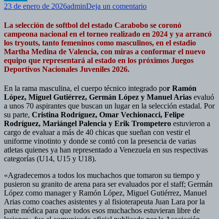
en
23 de enero de 2026
admin
Deja un comentario
Softbol
carabobeño
La selección de softbol del estado Carabobo se coronó
busca
campeona nacional en el torneo realizado en 2024 y ya arrancó
mantener
los tryouts, tanto femeninos como masculinos, en el estadio
su
Martha Medina de Valencia, con miras a conformar el nuevo
título
equipo que representará al estado en los próximos Juegos
en
Deportivos Nacionales Juveniles 2026.
los
Juegos
En la rama masculina, el cuerpo técnico integrado po
r Ramón
Deportivos
López, Miguel Gutiérrez, Germán López y Manuel Arias
evaluó
Nacionales
a unos 70 aspirantes que buscan un lugar en la selección estadal. Por
2026
su parte,
Cristina Rodríguez, Omar Vechionacci, Felipe
Rodríguez, Mariángel Palencia y Erik Trompetero
estuvieron a
cargo de evaluar a más de 40 chicas que sueñan con vestir el
uniforme vinotinto y donde se contó con la presencia de varias
atletas quienes ya han representado a Venezuela en sus respectivas
categorías (U14, U15 y U18).
«Agradecemos a todos los muchachos que tomaron su tiempo y
pusieron su granito de arena para ser evaluados por el staff; Germán
López como manager y Ramón López, Miguel Gutiérrez, Manuel
Arias como coaches asistentes y al fisioterapeuta Juan Lara por la
parte médica para que todos esos muchachos estuvieran libre de