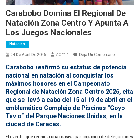
Carabobo Domina El Regional De
Natación Zona Centro Y Apunta A
Los Juegos Nacionales
Natación
Admin
En
24 De Abril De 2026
Deja Un Comentario
Carabobo
Carabobo reafirmó su estatus de potencia
Domina
nacional en natación al conquistar los
El
máximos honores en el
Campeonato
Regional
Regional de Natación Zona Centro 2026
De
, cita
Natación
que se llevó a cabo del
15 al 19 de abril
en el
Zona
emblemático Complejo de Piscinas “Goyo
Centro
Tavio” del Parque Naciones Unidas, en la
Y
ciudad de Caracas.
Apunta
A
El evento, que reunió a una masiva participación de delegaciones