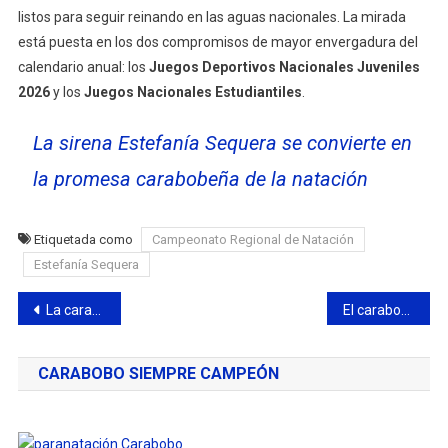
listos para seguir reinando en las aguas nacionales. La mirada
está puesta en los dos compromisos de mayor envergadura del
calendario anual: los
Juegos Deportivos Nacionales Juveniles
2026
y los
Juegos Nacionales Estudiantiles
.
La sirena Estefanía Sequera se convierte en
la promesa carabobeña de la natación
Etiquetada como
Campeonato Regional de Natación
Estefanía Sequera
Navegación
La carabobeña Arianye Echandía pulverizó récords en los Juegos Suramericanos de la Juventud 2026
El carabobeño Denisos Martínez conquista el bronce en el ITTF World Para Future 2026
de
CARABOBO SIEMPRE CAMPEÓN
entradas