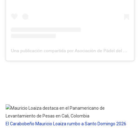
Una publicación compartida por Asociación de Pádel del Estado Carabobo (@asopadelcarabobo)
El Carabobeño Mauricio Loaiza rumbo a Santo Domingo 2026