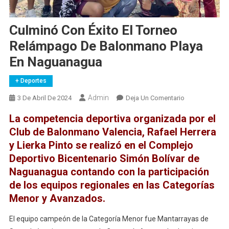
Culminó Con Éxito El Torneo
Relámpago De Balonmano Playa
En Naguanagua
+ Deportes
Admin
En
3 De Abril De 2024
Deja Un Comentario
Culminó
La competencia deportiva organizada por el
Con
Club de Balonmano Valencia, Rafael Herrera
Éxito
y Lierka Pinto se realizó en el Complejo
El
Deportivo Bicentenario Simón Bolívar de
Torneo
Relámpago
Naguanagua contando con la participación
De
de los equipos regionales en las Categorías
Balonmano
Menor y Avanzados.
Playa
En
El equipo campeón de la Categoría Menor fue Mantarrayas de
Naguanagua