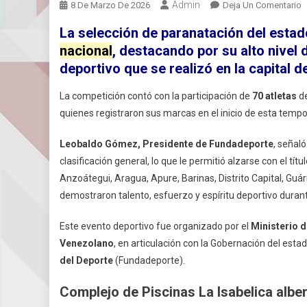
Admin
E
8 De Marzo De 2026
Deja Un Comentario
C
La selección de paranatación del esta
C
nacional
, destacando por su alto nivel
D
deportivo que se realizó en la capital d
L
I
La competición contó con la participación de
70 atletas
de
V
quienes registraron sus marcas en el inicio de esta temp
N
D
Leobaldo Gómez, Presidente de Fundadeporte
, señal
P
clasificación general, lo que le permitió alzarse con el tí
Anzoátegui, Aragua, Apure, Barinas, Distrito Capital, Guá
demostraron talento, esfuerzo y espíritu deportivo durant
Este evento deportivo fue organizado por el
Ministerio d
Venezolano
, en articulación con la Gobernación del esta
del Deporte
(Fundadeporte).
Complejo de Piscinas La Isabelica albe