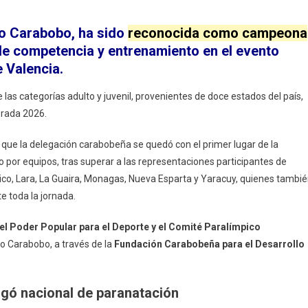
n
arabobo
do Carabobo, ha sido
reconocida como campeona
ampeón
 de competencia y entrenamiento en el evento
e
e Valencia.
a
 las categorías adulto y juvenil, provenientes de doce estados del país,
álida
orada 2026.
acional
e
ó que la delegación carabobeña se quedó con el primer lugar de la
aranatación 2026
tulo por equipos, tras superar a las representaciones participantes de
rico, Lara, La Guaira, Monagas, Nueva Esparta y Yaracuy, quienes tambi
e toda la jornada.
el Poder Popular para el Deporte y el Comité Paralímpico
do Carabobo, a través de la
Fundación Carabobeña para el Desarrollo
rgó nacional de paranatación