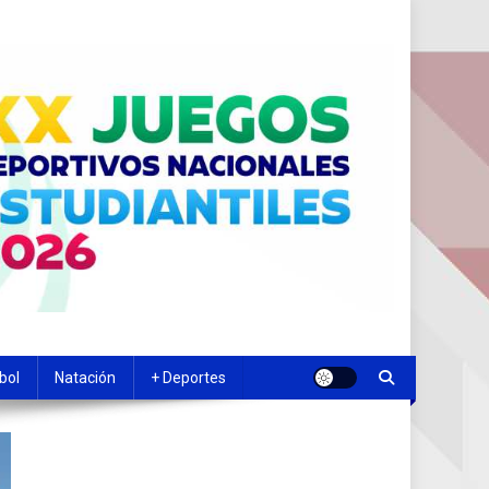
bol
Natación
+ Deportes