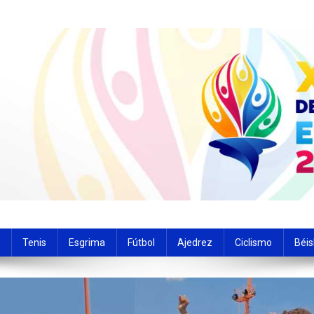
de las actividades deportivas del estado Carabobo
Tenis
Esgrima
Fútbol
Ajedrez
Ciclismo
Béis