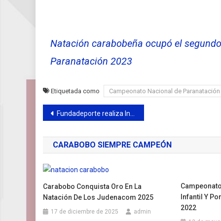
Natación carabobeña ocupó el segundo
Paranatación 2023
Etiquetada como
Campeonato Nacional de Paranatación
Navegación
Fundadeporte realiza Inspección técnica en el Dique de Guataparo
de
CARABOBO SIEMPRE CAMPEÓN
entradas
Campeonato 
Carabobo Conquista Oro En La
Infantil Y P
Natación De Los Judenacom 2025
2022
17 de diciembre de 2025
admin