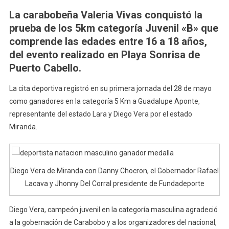
Carabobo
La carabobeña Valeria Vivas conquistó la
Obtuvo
prueba de los 5km categoría Juvenil «B» que
Destacada
comprende las edades entre 16 a 18 años,
Participación
del evento realizado en Playa Sonrisa de
En
El
Puerto Cabello.
Campeonato
Nacional
La cita deportiva registró en su primera jornada del 28 de mayo
De
como ganadores en la categoría 5 Km a Guadalupe Aponte,
Aguas
representante del estado Lara y Diego Vera por el estado
Abiertas
Miranda.
XX
Aniversario
Copa
Danny
Diego Vera de Miranda con Danny Chocron, el Gobernador Rafael
Chocron
Lacava y Jhonny Del Corral presidente de Fundadeporte
Diego Vera, campeón juvenil en la categoría masculina agradeció
a la gobernación de Carabobo y a los organizadores del nacional,