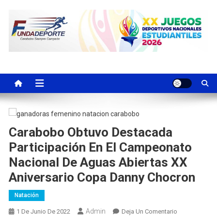
Saltar
al
contenido
Fundadeporte
La fundación tiene por objeto en promover el desarrollo de las
actividades deportivas del estado Carabobo
Carabobo Obtuvo Destacada
Participación En El Campeonato
Nacional De Aguas Abiertas XX
Aniversario Copa Danny Chocron
Natación
Admin
En
1 De Junio De 2022
Deja Un Comentario