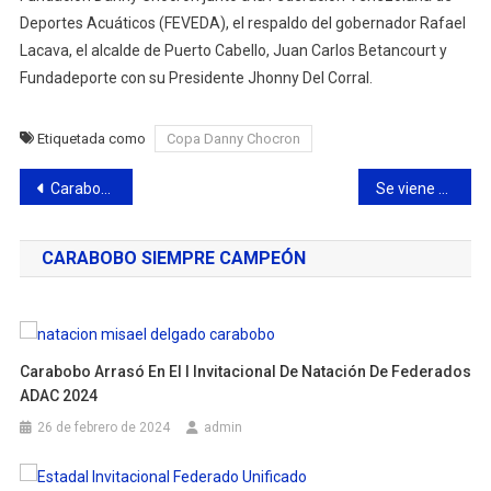
Deportes Acuáticos (FEVEDA), el respaldo del gobernador Rafael
Lacava, el alcalde de Puerto Cabello, Juan Carlos Betancourt y
Fundadeporte con su Presidente Jhonny Del Corral.
Etiquetada como
Copa Danny Chocron
Navegación
Carabobo campeón en el Estadal de Fútbol Sala realizado en Aragua
Se viene en Puerto Cabello la 5ta y 6ta Válida de BMX
de
CARABOBO SIEMPRE CAMPEÓN
entradas
Carabobo Arrasó En El I Invitacional De Natación De Federados
ADAC 2024
26 de febrero de 2024
admin