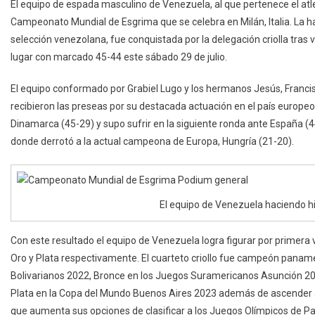
El equipo de espada masculino de Venezuela, al que pertenece el a
Bronce
Campeonato Mundial de Esgrima que se celebra en Milán, Italia. La 
En
selección venezolana, fue conquistada por la delegación criolla tras 
Campeonato
lugar con marcado 45-44 este sábado 29 de julio.
Mundial
De
El equipo conformado por Grabiel Lugo y los hermanos Jesús, Francis
Esgrima
recibieron las preseas por su destacada actuación en el país europe
Dinamarca (45-29) y supo sufrir en la siguiente ronda ante España (44
donde derrotó a la actual campeona de Europa, Hungría (21-20).
El equipo de Venezuela haciendo hist
Con este resultado el equipo de Venezuela logra figurar por primera v
Oro y Plata respectivamente. El cuarteto criollo fue campeón panam
Bolivarianos 2022,
Bronce en los Juegos Suramericanos Asunción 2
Plata en la Copa del Mundo Buenos Aires 2023
además de ascender al
que aumenta sus opciones de clasificar a los Juegos Olímpicos de Pa