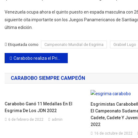
Venezuela ocupa ahora el quinto puesto en espada masculina con 26
siguiente cita importante son los Juegos Panamericanos de Santiago
última edición.
Etiquetada como
Campeonato Mundial de Esgrima
Grabiel Lugo
Navegación
Carabobo realiza el Primer Congreso Internacional de Alto Rendimiento
de
CARABOBO SIEMPRE CAMPEÓN
entradas
Carabobo Ganó 11 Medallas En El
Esgrimistas Carabobeñ
Esgrima De Los JDN 2022
El Campeonato Sudame
Cadete, Cadete Y Juven
6 de febrero de 2022
admin
2022
16 de octubre de 2022