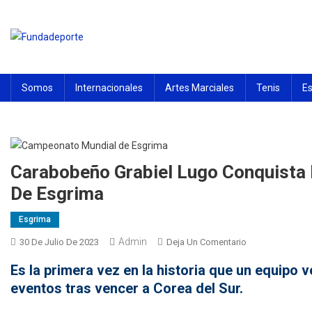
Saltar
al
contenido
Fundadeporte
La fundación tiene por objeto en promover el desarrollo de las
actividades deportivas del estado Carabobo
Somos
Internacionales
Artes Marciales
Tenis
E
Carabobeño Grabiel Lugo Conquista
De Esgrima
Esgrima
Admin
En
30 De Julio De 2023
Deja Un Comentario
Carabobeño
Es la primera vez en la historia que un equipo 
Grabiel
eventos tras vencer a Corea del Sur.
Lugo
Conquista