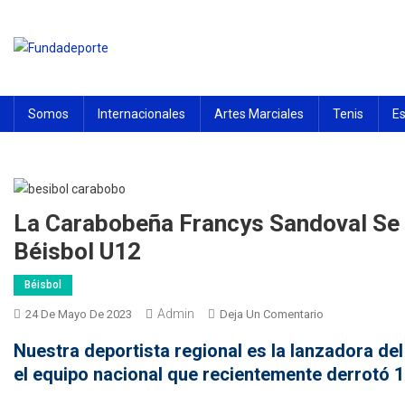
Saltar
al
contenido
Fundadeporte
La fundación tiene por objeto en promover el desarrollo de las
actividades deportivas del estado Carabobo
Somos
Internacionales
Artes Marciales
Tenis
E
La Carabobeña Francys Sandoval Se 
Béisbol U12
Béisbol
Admin
En
24 De Mayo De 2023
Deja Un Comentario
La
Nuestra deportista regional es la lanzadora de
Carabobeña
el equipo nacional que recientemente derrotó 1
Francys
Sandoval