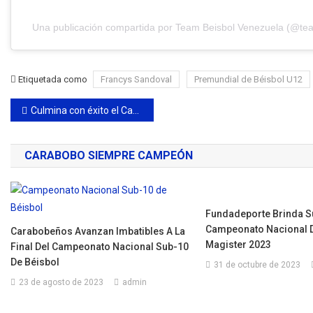
Una publicación compartida por Team Beisbol Venezuela (@te
Etiquetada como
Francys Sandoval
Premundial de Béisbol U12
Navegación
Culmina con éxito el Campeonato Nacional de Aguas Abiertas 2023
de
CARABOBO SIEMPRE CAMPEÓN
entradas
Fundadeporte Brinda Su
Campeonato Nacional D
Carabobeños Avanzan Imbatibles A La
Magister 2023
Final Del Campeonato Nacional Sub-10
De Béisbol
31 de octubre de 2023
23 de agosto de 2023
admin