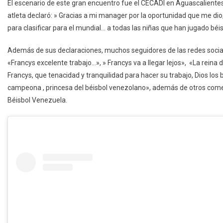
El escenario de este gran encuentro fue el CECADI en Aguascalientes
Se
atleta declaró: » Gracias a mi manager por la oportunidad que me di
Destaca
para clasificar para el mundial… a todas las niñas que han jugado bé
En
El
Además de sus declaraciones, muchos seguidores de las redes social
Premundial
«Francys excelente trabajo…», » Francys va a llegar lejos», «La reina d
De
Francys, que tenacidad y tranquilidad para hacer su trabajo, Dios lo
Béisbol
U12
campeona , princesa del béisbol venezolano», además de otros comen
Béisbol Venezuela.