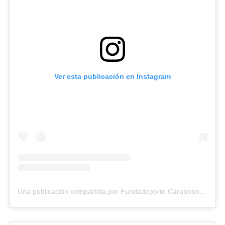
Ver esta publicación en Instagram
Una publicación compartida por Fundadeporte Carabobo (@fundadeporte)