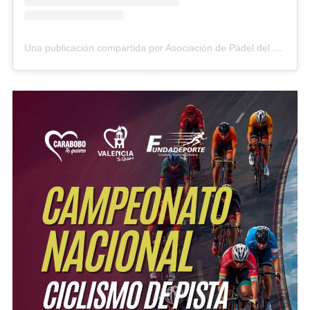
Una publicación compartida por Asociación de Pádel del Estado Carabobo (@asopadelcarabobo)