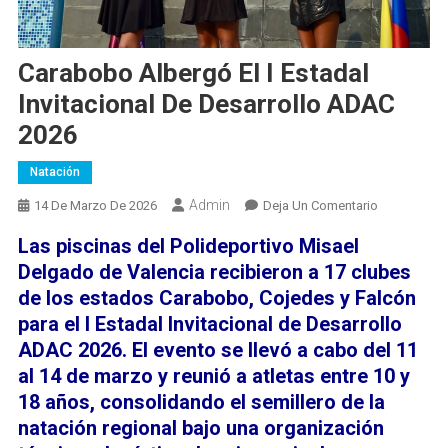
Carabobo Albergó El I Estadal
Invitacional De Desarrollo ADAC
2026
Natación
Admin
En
14 De Marzo De 2026
Deja Un Comentario
Carabobo
Las piscinas del Polideportivo Misael
Albergó
Delgado de Valencia recibieron a 17 clubes
El
de los estados Carabobo, Cojedes y Falcón
I
para el I Estadal Invitacional de Desarrollo
Estadal
Invitacional
ADAC 2026. El evento se llevó a cabo del 11
De
al 14 de marzo y reunió a atletas entre 10 y
Desarrollo
18 años, consolidando el semillero de la
ADAC
natación regional bajo una organización
2026