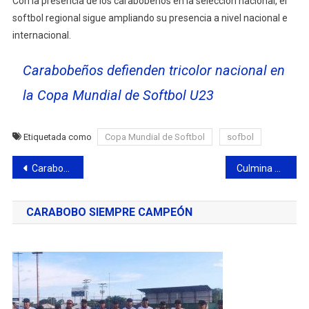
Con la presencia de los carabobeños en la selección nacional, el
softbol regional sigue ampliando su presencia a nivel nacional e
internacional.
Carabobeños defienden tricolor nacional en
la Copa Mundial de Softbol U23
Etiquetada como
Copa Mundial de Softbol
sofbol
Navegación
Carabobo consiguió múltiples preseas en Primera Válida Nacional de Tiro Deportivo Carabobo 2026
Culmina de manera exitosa el I Estadal Invitacional Federado de Natación 2026
de
CARABOBO SIEMPRE CAMPEÓN
entradas