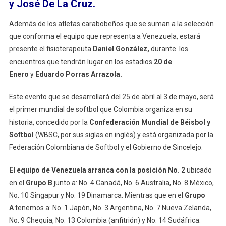
y José De La Cruz.
Colombia
2026
Además de los atletas carabobeños que se suman a la selección
que conforma el equipo que representa a Venezuela, estará
presente el fisioterapeuta
Daniel González,
durante los
encuentros que tendrán lugar en los estadios
20 de
Enero
y
Eduardo Porras Arrazola.
Este evento que se desarrollará del 25 de abril al 3 de mayo, será
el primer mundial de softbol que Colombia organiza en su
historia, concedido por la
Confederación Mundial de Béisbol y
Softbol
(WBSC, por sus siglas en inglés) y está organizada por la
Federación Colombiana de Softbol y el Gobierno de Sincelejo.
El equipo de Venezuela arranca con la posición No. 2
ubicado
en el
Grupo B
junto a:
No. 4 Canadá, No. 6 Australia, No. 8 México,
No. 10 Singapur y No. 19 Dinamarca. Mientras que en el
Grupo
A
tenemos a:
No. 1 Japón, No. 3 Argentina, No. 7 Nueva Zelanda,
No. 9 Chequia, No. 13 Colombia (anfitrión) y No. 14 Sudáfrica.