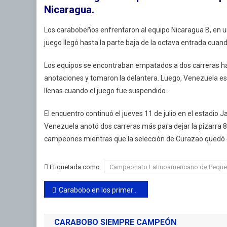
Nicaragua.
Del
Cam
Los carabobeños enfrentaron al equipo Nicaragua B, en un 
Lat
juego llegó hasta la parte baja de la octava entrada cua
De
Peq
Los equipos se encontraban empatados a dos carreras hasta
Lig
De
anotaciones y tomaron la delantera. Luego, Venezuela es
Béi
llenas cuando el juego fue suspendido.
El encuentro continuó el jueves 11 de julio en el estadio
Venezuela anotó dos carreras más para dejar la pizarra 8-
campeones mientras que la selección de Curazao qued
Etiquetada como
Campeonato Latinoamericano de Pequeñ
Navegación
Carabobo en los primeros lugares del Campeonato Nacional PTT Caracas 2024
de
CARABOBO SIEMPRE CAMPEÓN