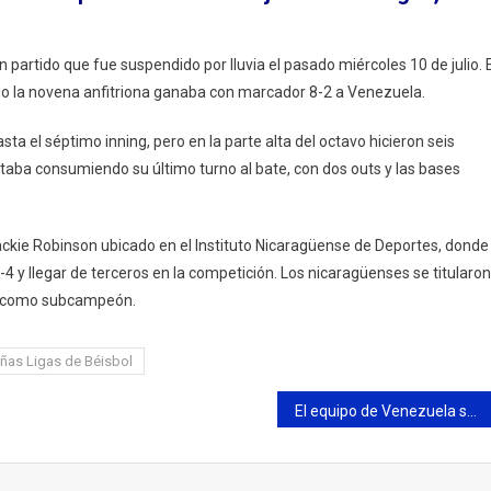
peonato
partido que fue suspendido por lluvia el pasado miércoles 10 de julio. E
inoamericano
ndo la novena anfitriona ganaba con marcador 8-2 a Venezuela.
ueñas
 el séptimo inning, pero en la parte alta del octavo hicieron seis
as
taba consumiendo su último turno al bate, con dos outs y las bases
sbol
 Jackie Robinson ubicado en el Instituto Nicaragüense de Deportes, donde
4 y llegar de terceros en la competición. Los nicaragüenses se titularon
ó como subcampeón.
as Ligas de Béisbol
El equipo de Venezuela se prepara para el Pre Mundial Sub-21 de balonmano sala en Naguanagua