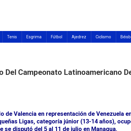
de las actividades deportivas del estado Carabobo
Tenis
Esgrima
Fútbol
Ajedrez
Ciclismo
Béisb
io Del Campeonato Latinoamericano D
abobeños
lo de Valencia en representación de Venezuela e
ieron
eñas Ligas, categoría júnior (13-14 años), ocu
ue se disputó del 5 al 11 de julio en Managua,
io