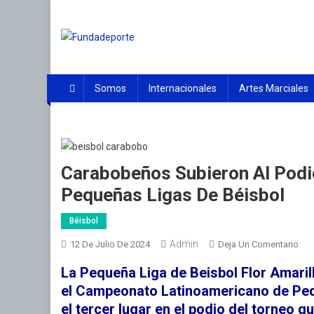
Saltar
al
contenido
Fundadeporte
La fundación tiene por objeto en promover el desarrollo 
Somos
Internacionales
Artes Marciales
Carabobeños Subieron Al Pod
Pequeñas Ligas De Béisbol
Béisbol
Admin
En
12 De Julio De 2024
Deja Un Comentario
Car
La Pequeña Liga de Beisbol Flor Amaril
Sub
el Campeonato Latinoamericano de Pequ
Al
el tercer lugar en el podio del torneo q
Pod