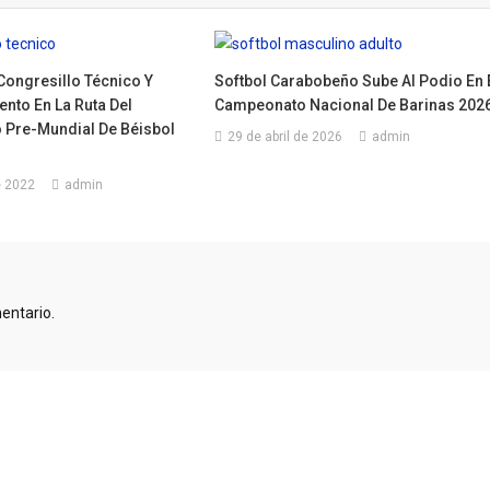
Congresillo Técnico Y
Softbol Carabobeño Sube Al Podio En 
nto En La Ruta Del
Campeonato Nacional De Barinas 202
Pre-Mundial De Béisbol
29 de abril de 2026
admin
e 2022
admin
entario.