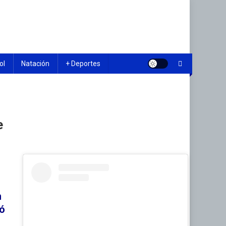
ol
Natación
+ Deportes
e
n
pó