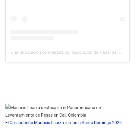
Una publicación compartida por Asociación de Pádel del Estado Carabobo (@asopadelcarabobo)
El Carabobeño Mauricio Loaiza rumbo a Santo Domingo 2026