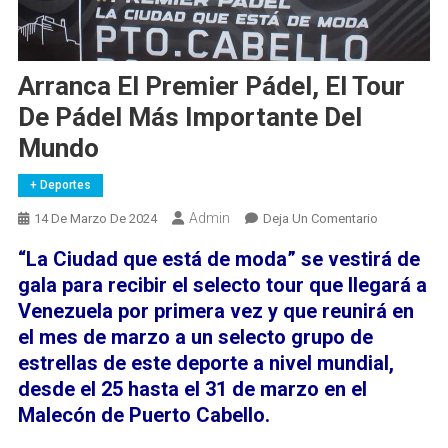
Arranca El Premier Pádel, El Tour
De Pádel Más Importante Del
Mundo
+ Deportes
Admin
En
14 De Marzo De 2024
Deja Un Comentario
Arranca
“La Ciudad que está de moda” se vestirá de
El
gala para recibir el selecto tour que llegará a
Premier
Venezuela por primera vez y que reunirá en
Pádel,
el mes de marzo a un selecto grupo de
El
Tour
estrellas de este deporte a nivel mundial,
De
desde el 25 hasta el 31 de marzo en el
Pádel
Malecón de Puerto Cabello.
Más
Importante