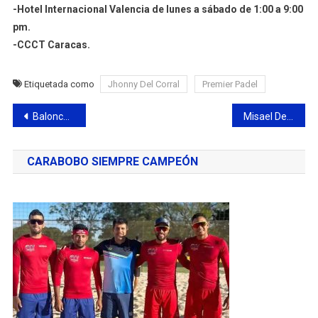
-Hotel Internacional Valencia de lunes a sábado de 1:00 a 9:00
pm.
-CCCT Caracas.
Etiquetada como
Jhonny Del Corral
Premier Padel
Navegación
Baloncesto femenino regresó al Teodoro Gubaira para conmemorar el Día de la Mujer
Misael Delgado recibe 1er Estadal Invitacional de Desarrollo ADAC 2024
de
CARABOBO SIEMPRE CAMPEÓN
entradas