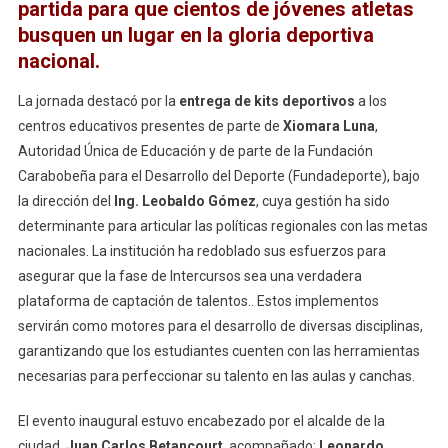
partida para que cientos de jóvenes atletas
Nacionales
busquen un lugar en la gloria deportiva
Estudiantiles
nacional.
2026
La jornada destacó por la
entrega de kits deportivos
a los
centros educativos presentes de parte de
Xiomara Luna
,
Autoridad Única de Educación y de parte de la Fundación
Carabobeña para el Desarrollo del Deporte (Fundadeporte), bajo
la dirección del
Ing. Leobaldo Gómez
, cuya gestión ha sido
determinante para articular las políticas regionales con las metas
nacionales. La institución ha redoblado sus esfuerzos para
asegurar que la fase de Intercursos sea una verdadera
plataforma de captación de talentos.. Estos implementos
servirán como motores para el desarrollo de diversas disciplinas,
garantizando que los estudiantes cuenten con las herramientas
necesarias para perfeccionar su talento en las aulas y canchas.
El evento inaugural estuvo encabezado por el alcalde de la
ciudad,
Juan Carlos Betancourt
, acompañado;
Leonardo