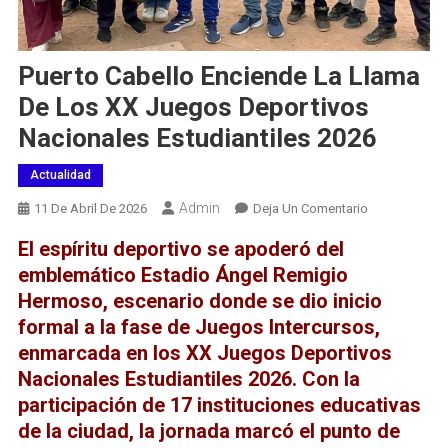
Puerto Cabello Enciende La Llama
De Los XX Juegos Deportivos
Nacionales Estudiantiles 2026
Actualidad
Admin
En
11 De Abril De 2026
Deja Un Comentario
Puerto
El espíritu deportivo se apoderó del
Cabello
emblemático
Estadio Ángel Remigio
Enciende
Hermoso
, escenario donde se dio inicio
La
formal a la fase de
Juegos Intercursos
Llama
,
De
enmarcada en los
XX Juegos Deportivos
Los
Nacionales Estudiantiles 2026
. Con la
XX
participación de 17 instituciones educativas
Juegos
de la ciudad, la jornada marcó el punto de
Deportivos