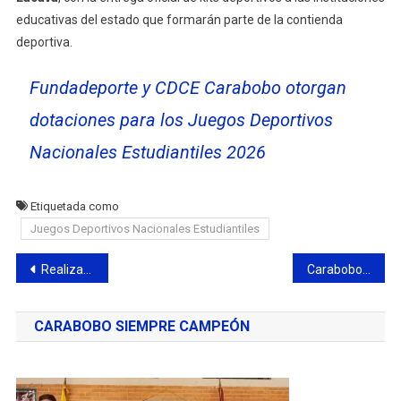
educativas del estado que formarán parte de la contienda
deportiva.
Fundadeporte y CDCE Carabobo otorgan
dotaciones para los Juegos Deportivos
Nacionales Estudiantiles 2026
Etiquetada como
Juegos Deportivos Nacionales Estudiantiles
Navegación
Realizado en Puerto Cabello el 1er Campeonato Estadal de Surf 2026
Carabobo se corona triunfador en el IV Campeonato Nacional Juvenil de Beisbol5 2026
de
CARABOBO SIEMPRE CAMPEÓN
entradas