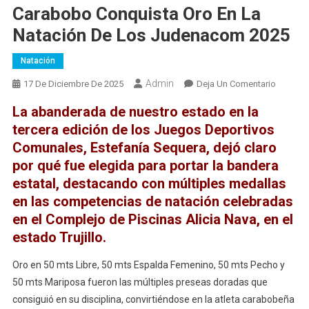
Carabobo Conquista Oro En La
Natación De Los Judenacom 2025
Natación
Admin
En
17 De Diciembre De 2025
Deja Un Comentario
Carabo
La abanderada de nuestro estado en la
Conquis
tercera edición de los Juegos Deportivos
Oro
Comunales, Estefanía Sequera, dejó claro
En
por qué fue elegida para portar la bandera
La
Natació
estatal, destacando con múltiples medallas
De
en las competencias de natación celebradas
Los
en el Complejo de Piscinas Alicia Nava, en el
Judena
estado Trujillo.
2025
Oro en 50 mts Libre, 50 mts Espalda Femenino, 50 mts Pecho y
50 mts Mariposa fueron las múltiples preseas doradas que
consiguió en su disciplina, convirtiéndose en la atleta carabobeña