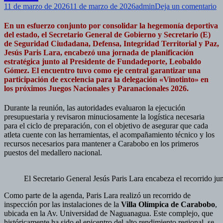
e
11 de marzo de 2026
11 de marzo de 2026
admin
Deja un comentario
G
d
En un esfuerzo conjunto por consolidar la hegemonía deportiva
C
del estado, el Secretario General de Gobierno y Secretario (E)
af
de Seguridad Ciudadana, Defensa, Integridad Territorial y Paz,
de
Jesús Paris Lara
, encabezó una jornada de planificación
lo
estratégica junto al Presidente de Fundadeporte,
Leobaldo
y
Gómez
. El encuentro tuvo como eje central garantizar una
d
participación de excelencia para la delegación «Vinotinto» en
in
los próximos
Juegos Nacionales y Paranacionales 2026
.
pa
lo
Durante la reunión, las autoridades evaluaron la ejecución
J
presupuestaria y revisaron minuciosamente la logística necesaria
Na
para el ciclo de preparación, con el objetivo de asegurar que cada
2
atleta cuente con las herramientas, el acompañamiento técnico y los
recursos necesarios para mantener a Carabobo en los primeros
puestos del medallero nacional.
El Secretario General Jesús Paris Lara encabeza el recorrido 
Como parte de la agenda, Paris Lara realizó un recorrido de
inspección por las instalaciones de la
Villa Olímpica de Carabobo
,
ubicada en la Av. Universidad de Naguanagua. Este complejo, que
históricamente ha sido el epicentro del alto rendimiento regional, se