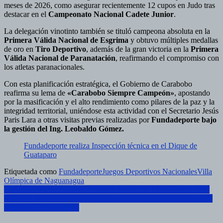
meses de 2026, como asegurar recientemente 12 cupos en Judo tras
destacar en el
Campeonato Nacional Cadete Junior
.
La delegación vinotinto también se tituló campeona absoluta en la
Primera Válida Nacional de Esgrima
y obtuvo múltiples medallas
de oro en
Tiro Deportivo
, además de la gran victoria en la
Primera
Válida Nacional de Paranatación
, reafirmando el compromiso con
los atletas paranacionales.
Con esta planificación estratégica, el Gobierno de Carabobo
reafirma su lema de
«Carabobo Siempre Campeón»
, apostando
por la masificación y el alto rendimiento como pilares de la paz y la
integridad territorial, uniéndose esta actividad con el Secretario Jesús
Paris Lara a otras visitas previas realizadas por
Fundadeporte bajo
la gestión del Ing. Leobaldo Gómez.
Fundadeporte realiza Inspección técnica en el Dique de
Guataparo
Etiquetada como
Fundadeporte
Juegos Deportivos Nacionales
Villa
Olímpica de Naguanagua
Navegación
Carabobo campeón de la I Válida Nacional de Paranatación 2026
Reinaugurado el Complejo Deportivo Valle Verde como Epicentro
de
del Talento Carabobeño
entradas