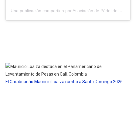
Una publicación compartida por Asociación de Pádel del Estado Carabobo (@asopadelcarabobo)
El Carabobeño Mauricio Loaiza rumbo a Santo Domingo 2026