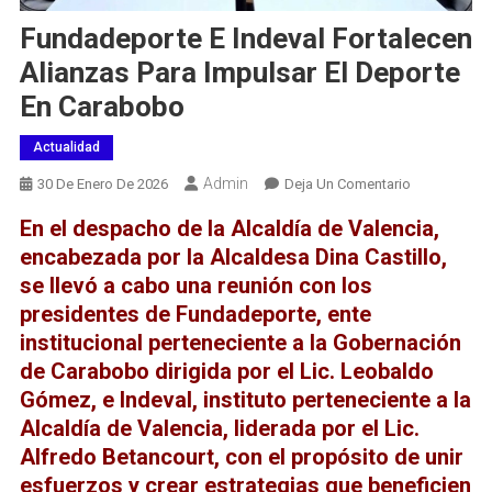
Fundadeporte E Indeval Fortalecen
Alianzas Para Impulsar El Deporte
En Carabobo
Actualidad
Admin
En
30 De Enero De 2026
Deja Un Comentario
Fundadepor
En el despacho de la Alcaldía de Valencia,
E
encabezada por la Alcaldesa Dina Castillo,
Indeval
se llevó a cabo una reunión con los
Fortalecen
presidentes de Fundadeporte, ente
Alianzas
Para
institucional perteneciente a la Gobernación
Impulsar
de Carabobo dirigida por el Lic. Leobaldo
El
Gómez, e Indeval, instituto perteneciente a la
Deporte
Alcaldía de Valencia, liderada por el Lic.
En
Alfredo Betancourt, con el propósito de unir
Carabobo
esfuerzos y crear estrategias que beneficien