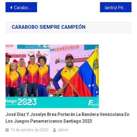
Navegación
Carabobo define su calendario deportivo 2026 en reunión estratégica de Fundadeporte
Iantriz Pérez es la nueva reina del atletismo carabobeño
de
CARABOBO SIEMPRE CAMPEÓN
entradas
José Díaz Y Joselyn Brea Portarán La Bandera Venezolana En
Los Juegos Panamericanos Santiago 2023
15 de octubre de 2023
admin