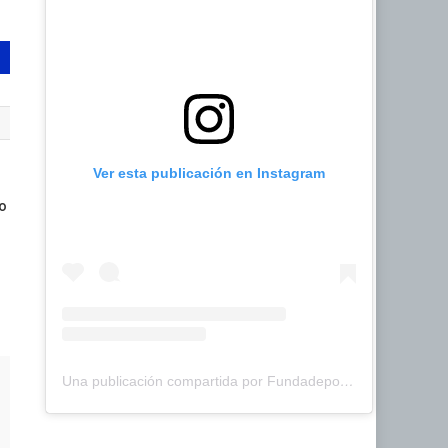
Ver esta publicación en Instagram
ro
Una publicación compartida por Fundadeporte Carabobo (@fundadeporte)