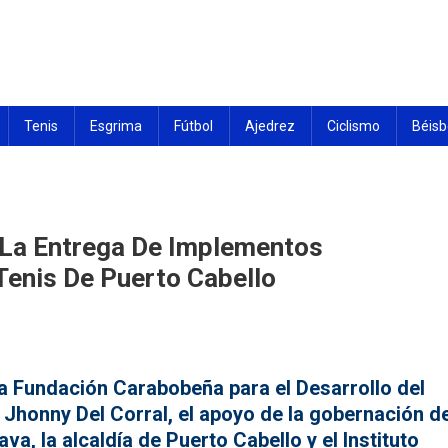
de las actividades deportivas del estado Carabobo
Tenis
Esgrima
Fútbol
Ajedrez
Ciclismo
Béisb
 La Entrega De Implementos
Tenis De Puerto Cabello
En
Fundadeporte
la Fundación Carabobeña para el Desarrollo del
Contribuye
Jhonny Del Corral, el apoyo de la gobernación d
Con
a, la alcaldía de Puerto Cabello y el Instituto
La