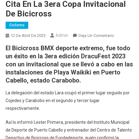
Cita En La 3era Copa Invitacional
De Bicicross
Ciclismo
Admin
En
12 De Abril De 2023
Deja Un Comentario
Más
El Bicicross BMX deporte extremo, fue todo
De
un éxito en la 3era edición DracuFest 2023
120
con un invitacional que se llevó a cabo en las
Pedalistas
instalaciones de Playa Waikiki en Puerto
Se
Dieron
Cabello, estado Carabobo.
Cita
En
La delegación del estado Lara ocupó el primer lugar seguido por
La
Cojedes y Carabobo en el segundo y tercer lugar
3era
respectivamente.
Copa
Invitacional
Así lo informó Lester Primera, presidente del Instituto Municipal
De
de Deporte de Puerto Cabello y entrenador del Centro de Talento
Bicicross
Deportivo de Bicicross de Fundadeporte, quién confirmó la