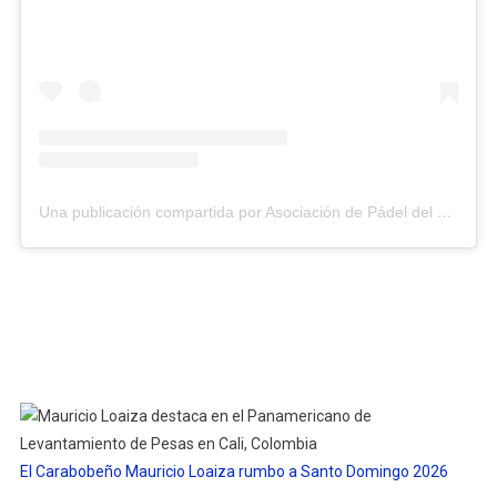
Una publicación compartida por Asociación de Pádel del Estado Carabobo (@asopadelcarabobo)
El Carabobeño Mauricio Loaiza rumbo a Santo Domingo 2026