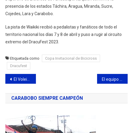
presencia de los estados Táchira, Aragua, Miranda, Sucre,
Cojedes, Lara y Carabobo.
La pista de Waikiki recibió a pedalistas y fanáticos de todo el
territorio nacional los días 7 y 8 de abril y puso a rugir al circuito
extremo del DracuFest 2023.
Etiquetada como
Copa Invitacional de Bicicross
Dracufest
Navegación
El Voleibol de Playa resplandeció en el Dracufest 2023
El equipo Académico Iturriza FC se consagró campeón del Torneo Regional de Fútbol Playa
de
CARABOBO SIEMPRE CAMPEÓN
entradas