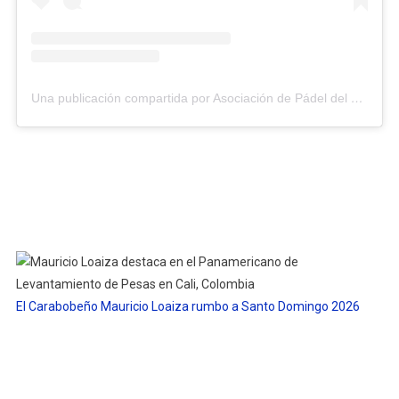
Una publicación compartida por Asociación de Pádel del Estado Carabobo (@asopadelcarabobo)
El Carabobeño Mauricio Loaiza rumbo a Santo Domingo 2026