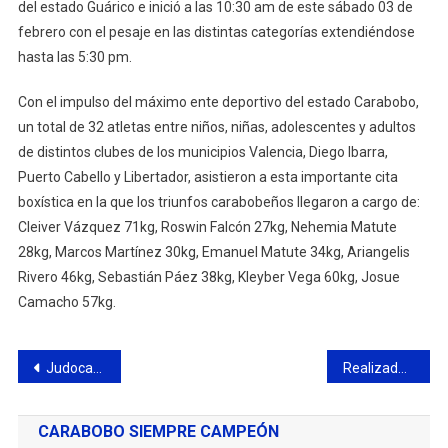
del estado Guárico e inició a las 10:30 am de este sábado 03 de
febrero con el pesaje en las distintas categorías extendiéndose
hasta las 5:30 pm.
Con el impulso del máximo ente deportivo del estado Carabobo,
un total de 32 atletas entre niños, niñas, adolescentes y adultos
de distintos clubes de los municipios Valencia, Diego Ibarra,
Puerto Cabello y Libertador, asistieron a esta importante cita
boxística en la que los triunfos carabobeños llegaron a cargo de:
Cleiver Vázquez 71kg, Roswin Falcón 27kg, Nehemia Matute
28kg, Marcos Martínez 30kg, Emanuel Matute 34kg, Ariangelis
Rivero 46kg, Sebastián Páez 38kg, Kleyber Vega 60kg, Josue
Camacho 57kg.
Navegación
Judocas carabobeños participaron en el chequeo rumbo al Campeonato Nacional de Judo 2024
Realizado en Carabobo debate 7T con el sector deporte
de
CARABOBO SIEMPRE CAMPEÓN
entradas