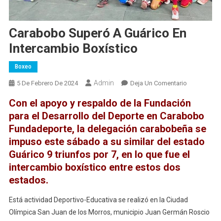
Carabobo Superó A Guárico En
Intercambio Boxístico
Boxeo
Admin
En
5 De Febrero De 2024
Deja Un Comentario
Carabobo
Con el apoyo y respaldo de la Fundación
Superó
para el Desarrollo del Deporte en Carabobo
A
Fundadeporte, la delegación carabobeña se
Guárico
impuso este sábado a su similar del estado
En
Intercambio
Guárico 9 triunfos por 7, en lo que fue el
Boxístico
intercambio boxístico entre estos dos
estados.
Está actividad Deportivo-Educativa se realizó en la Ciudad
Olímpica San Juan de los Morros, municipio Juan Germán Roscio