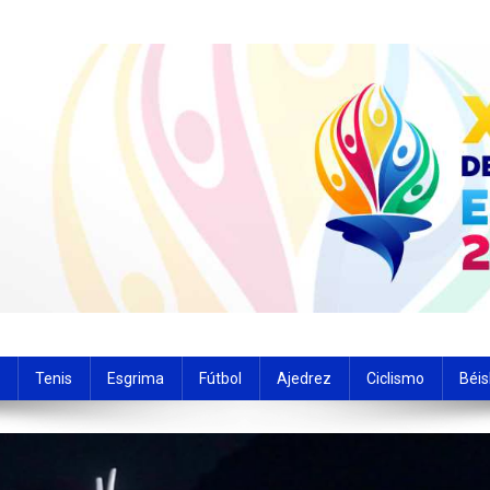
de las actividades deportivas del estado Carabobo
Tenis
Esgrima
Fútbol
Ajedrez
Ciclismo
Béis