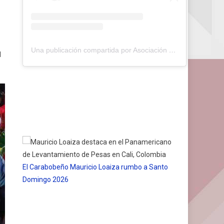
Una publicación compartida por Asociación de Pádel del Estado Carabobo (@asopadelcarabobo)
l
El Carabobeño Mauricio Loaiza rumbo a Santo
Domingo 2026