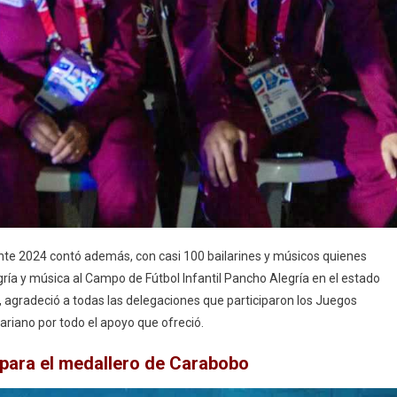
iente 2024 contó además, con casi 100 bailarines y músicos quienes
egría y música al Campo de Fútbol Infantil Pancho Alegría en el estado
, agradeció a todas las delegaciones que participaron los Juegos
ariano por todo el apoyo que ofreció.
 para el medallero de Carabobo