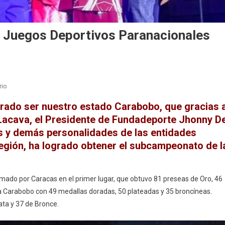
Juegos Deportivos Paranacionales
En
rio
Carabobo
rado ser nuestro estado Carabobo, que gracias 
Subcampeón
 Lacava, el Presidente de Fundadeporte Jhonny De
De
res y demás personalidades de las entidades
Los
egión, ha logrado obtener el subcampeonato de l
Juegos
Deportivos
Paranacionales
2024
mado por Caracas en el primer lugar, que obtuvo 81 preseas de Oro, 46
 Carabobo con 49 medallas doradas, 50 plateadas y 35 broncíneas.
ata y 37 de Bronce.