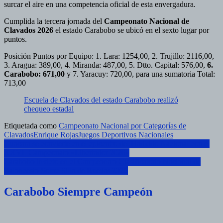
surcar el aire en una competencia oficial de esta envergadura.
Cumplida la tercera jornada del
Campeonato Nacional de
Clavados 2026
el estado Carabobo se ubicó en el sexto lugar por
puntos.
Posición Puntos por Equipo: 1. Lara: 1254,00, 2. Trujillo: 2116,00,
3. Aragua: 389,00, 4. Miranda: 487,00, 5. Dtto. Capital: 576,00,
6.
Carabobo: 671,00
y 7. Yaracuy: 720,00, para una sumatoria Total:
713,00
Escuela de Clavados del estado Carabobo realizó
chequeo estadal
Etiquetada como
Campeonato Nacional por Categorías de
Clavados
Enrique Rojas
Juegos Deportivos Nacionales
Navegación
Guacara se convierte en el epicentro del Hadkido Nacional con el
XXVII Campeonato «Libertador 2026»
de
Carabobo invicto en el Campeonato Clasificatorio Nacional de
entradas
Baloncesto Sobre Silla de Ruedas 2026
Carabobo Siempre Campeón