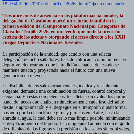
en
18 de abril de 2026
18 de abril de 2026
admin
Deja un comentario
Cara
retor
Tras once años de ausencia en las plataformas nacionales, la
triun
delegación de Carabobo marcó un retorno triunfal en la
en
primera edición del Campeonato Nacional por Categorías de
el
Clavados Trujillo 2026, en un evento que mide la precisión
1er
estética de los atletas y otorgando el acceso directo a los XXII
Camp
Juegos Deportivos Nacionales Juveniles.
Naci
por
La participación de la entidad, que acudió con una selecta
Categ
delegación de ocho saltadores, ha sido calificada como un renacer
de
deportivo, demostrando que la tradición acuática del estado se
Clav
mantiene intacta y proyectada hacia el futuro con una nueva
generación de relevo.
La disciplina de los saltos ornamentales, técnica y visualmente
exigente, demanda una combinación de fuerza, control corporal y
elegancia. En estas competencias, los atletas son evaluados por un
panel de jueces que analizan minuciosamente cada fase del salto:
desde la aproximación y el despegue en el trampolín o plataforma,
pasando por la ejecución de giros y piruetas en el aire, hasta la
entrada al agua, la cual debe ser lo más limpia posible, minimizando
el desplazamiento del líquido. La complejidad aumenta con el grado
de dificultad de las figuras y la precisión en los saltos sincronizados,