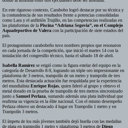
donde la armonía entre dos ejecutantes debe ser absoluta.
En este riguroso contexto, Carabobo logró destacar por su técnica y
la contundencia de sus resultados frente a potencias consolidadas
como Lara y el anfitrión Trujillo, en las competencias realizadas en
las plataformas de la
Piscina “Adriana Segovia”, en el Complejo
Aquadeportivo de Valera
con la participación de siete estados del
país.
El protagonismo carabobeño tuvo nombres propios que resonaron
en cada jornada de la competición, que inició el martes 14 con la
instalación del congresillo técnico, hasta el sábado 18 de abril.
Isabella Ramírez
se erigió como la figura estelar del equipo en la
categoría de Desarrollo 8-9, logrando un triple oro impresionante en
plataforma de 3 metros, trampolín de un metro y trampolín de tres
metros. Esta destacada actuación fue respaldada por la experiencia
del mundialista
Enrique Rojas
, quien lideró al grupo y obtuvo el
metal dorado en la prueba de trampolín de tres metros sincronizado
junto a
Samuel Perlaza
, sumando además una plata individual que
reafirma su vigencia en la élite nacional. Con el mismo desempeño
Perlaza obtuvo un destacado 4 lugar en Trampolín 1 metro y en
Trampolín 3 metros.
El ímpetu de los más jóvenes también dejó huella con las medallas
de plata en trampolín 1 metro y plataforma 3 metros de
Diego