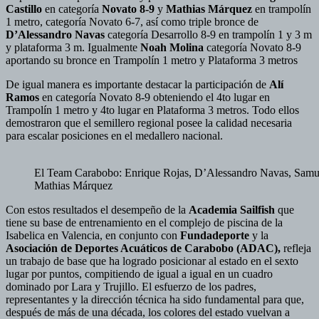
Castillo
en categoría
Novato 8-9
y
Mathias Márquez
en trampolín
1 metro, categoría Novato 6-7, así como triple bronce de
D’Alessandro Navas
categoría Desarrollo 8-9 en trampolín 1 y 3 m
y plataforma 3 m. Igualmente
Noah Molina
categoría Novato 8-9
aportando su bronce en Trampolín 1 metro y Plataforma 3 metros
De igual manera es importante destacar la participación de
Alí
Ramos
en categoría Novato 8-9 obteniendo el 4to lugar en
Trampolín 1 metro y 4to lugar en Plataforma 3 metros. Todo ellos
demostraron que el semillero regional posee la calidad necesaria
para escalar posiciones en el medallero nacional.
El Team Carabobo: Enrique Rojas, D’Alessandro Navas, Samuel
Mathias Márquez
Con estos resultados el desempeño de la
Academia Sailfish
que
tiene su base de entrenamiento en el complejo de piscina de la
Isabelica en Valencia, en conjunto con
Fundadeporte
y la
Asociación de Deportes Acuáticos de Carabobo (ADAC),
refleja
un trabajo de base que ha logrado posicionar al estado en el sexto
lugar por puntos, compitiendo de igual a igual en un cuadro
dominado por Lara y Trujillo. El esfuerzo de los padres,
representantes y la dirección técnica ha sido fundamental para que,
después de más de una década, los colores del estado vuelvan a