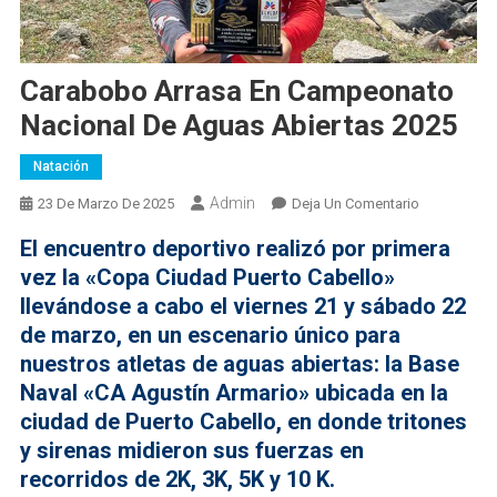
Carabobo Arrasa En Campeonato
Nacional De Aguas Abiertas 2025
Natación
Admin
En
23 De Marzo De 2025
Deja Un Comentario
Carabobo
El encuentro deportivo realizó por primera
Arrasa
vez la «Copa Ciudad Puerto Cabello»
En
llevándose a cabo el viernes 21 y sábado 22
Campeonat
de marzo, en un escenario único para
Nacional
De
nuestros atletas de aguas abiertas: la Base
Aguas
Naval «CA Agustín Armario» ubicada en la
Abiertas
ciudad de Puerto Cabello, en donde tritones
2025
y sirenas midieron sus fuerzas en
recorridos de 2K, 3K, 5K y 10 K.