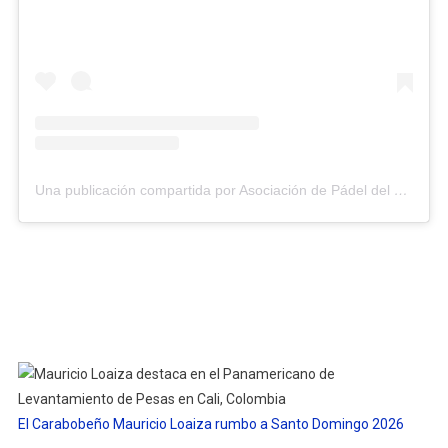
Una publicación compartida por Asociación de Pádel del Estado Carabobo (@asopadelcarabobo)
El Carabobeño Mauricio Loaiza rumbo a Santo Domingo 2026