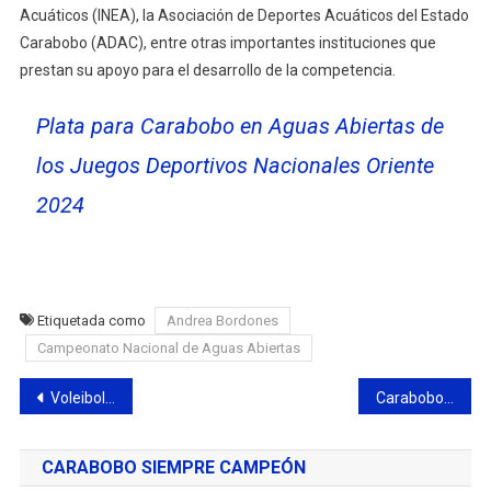
Acuáticos (INEA), la Asociación de Deportes Acuáticos del Estado
Carabobo (ADAC), entre otras importantes instituciones que
prestan su apoyo para el desarrollo de la competencia.
Plata para Carabobo en Aguas Abiertas de
los Juegos Deportivos Nacionales Oriente
2024
Etiquetada como
Andrea Bordones
Campeonato Nacional de Aguas Abiertas
Navegación
Voleibol de Playa realizó chequeo estadal rumbo a la Liga Nacional de Iniciación
Carabobo destacó en Multiestadal de Tenis de Mesa
de
CARABOBO SIEMPRE CAMPEÓN
entradas