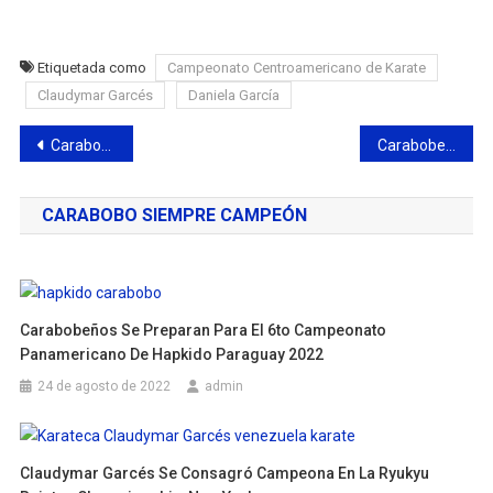
Etiquetada como
Campeonato Centroamericano de Karate
Claudymar Garcés
Daniela García
Navegación
Carabobo destaca en el Campeonato Nacional de Apertura de Canotaje de Velocidad
Carabobeños triunfan en el Campeonato Panamericano Juvenil de Pesas 2025
de
CARABOBO SIEMPRE CAMPEÓN
entradas
Carabobeños Se Preparan Para El 6to Campeonato
Panamericano De Hapkido Paraguay 2022
24 de agosto de 2022
admin
Claudymar Garcés Se Consagró Campeona En La Ryukyu