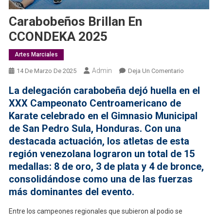
Carabobeños Brillan En
CCONDEKA 2025
Artes Marciales
Admin
En
14 De Marzo De 2025
Deja Un Comentario
Carabobeñ
La delegación carabobeña dejó huella en el
Brillan
XXX Campeonato Centroamericano de
En
Karate celebrado en el Gimnasio Municipal
CCONDEKA
de San Pedro Sula, Honduras. Con una
2025
destacada actuación, los atletas de esta
región venezolana lograron un total de 15
medallas: 8 de oro, 3 de plata y 4 de bronce,
consolidándose como una de las fuerzas
más dominantes del evento.
Entre los campeones regionales que subieron al podio se