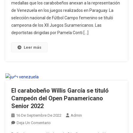
medallas que los carabobeños anexan a la representación
Preseas
de Venezuela en los juegos realizados en Paraguay. La
Para
Venezuela
selección nacional de Fútbol Campo femenino se tituló
En
campeona de los XII Juegos Suramericanos. Las
Los
deportistas dirigidas por Pamela Conti […]
XII
Juegos
Leer más
Suramericanos
Asunción
2022
El carabobeño Willis García se tituló
Campeón del Open Panamericano
Senior 2022
16 De Septiembre De 2022
Admin
En
Deja Un Comentario
El