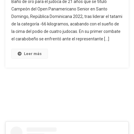
Baño de oro para el judoca de 21 años que se tituló
Carabobeño
Campeón del Open Panamericano Senior en Santo
Willis
Domingo, República Dominicana 2022, tras liderar el tatami
García
de la categoría -66 kilogramos, acabando con el sueño de
Se
Tituló
la cima del podio de cuatro judocas. En su primer combate
Campeón
el carabobeño se enfrentó ante el representante […]
Del
Open
Leer más
Panamericano
Senior
2022