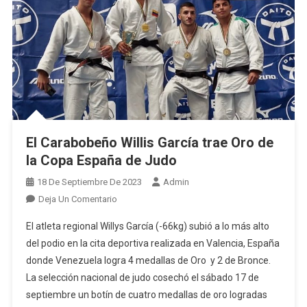
El Carabobeño Willis García trae Oro de
la Copa España de Judo
18 De Septiembre De 2023
Admin
En
Deja Un Comentario
El
El atleta regional Willys García (-66kg) subió a lo más alto
Carabobeño
del podio en la cita deportiva realizada en Valencia, España
Willis
donde Venezuela logra 4 medallas de Oro y 2 de Bronce.
García
La selección nacional de judo cosechó el sábado 17 de
Trae
Oro
septiembre un botín de cuatro medallas de oro logradas