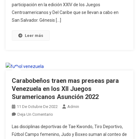
Medallas
participación en la edición XXIV de los Juegos
En
Centroamericanos y Del Caribe que se llevan a cabo en
Los
San Salvador. Génesis […]
Juegos
Centroame
Leer más
Y
Del
Caribe
Carabobeños traen mas preseas para
Venezuela en los XII Juegos
Suramericanos Asunción 2022
11 De Octubre De 2022
Admin
En
Deja Un Comentario
Carabobeños
Las disciplinas deportivas de Tae Kwondo, Tiro Deportivo,
Traen
Fútbol Campo femenino, Judo y Boxeo suman al conteo de
Mas