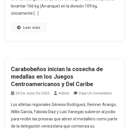
Juegos
levantar 166 kg (Arranque) en la división 109 kg,
Centroame
únicamente […]
Y
Del
Leer más
Caribe
San
Salvador
2023
Carabobeños inician la cosecha de
medallas en los Juegos
Centroamericanos y Del Caribe
En
26 De Junio De 2023
Admin
Deja Un Comentario
Carabobe
Los atletas regionales Génesis Rodríguez, Reinner Arango,
Inician
Willis García, Fabiola Díaz y Luis Vanegas subieron al podio
La
para recibir las preseas que abren el medallero como parte
Cosecha
de la delegación venezolana que comienza su
De