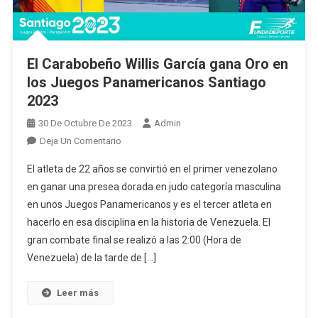
El Carabobeño Willis García gana Oro en
los Juegos Panamericanos Santiago
2023
30 De Octubre De 2023
Admin
En
Deja Un Comentario
El
El atleta de 22 años se convirtió en el primer venezolano
Carabobeño
en ganar una presea dorada en judo categoría masculina
Willis
en unos Juegos Panamericanos y es el tercer atleta en
García
hacerlo en esa disciplina en la historia de Venezuela. El
Gana
Oro
gran combate final se realizó a las 2:00 (Hora de
En
Venezuela) de la tarde de […]
Los
Juegos
Leer más
Panamericanos