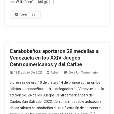
De
por Willis García (-66kg), […]
La
Copa
Leer más
España
De
Judo
Carabobeños aportaron 29 medallas a
Venezuela en los XXIV Juegos
Centroamericanos y del Caribe
En
13 De Julio De 2023
Admin
Deja Un Comentario
Carabobe
5 preseas de oro, 10 de plata y 14 de bronce sumaron los
Aportaron
atletas carabobeños para la delegación de Venezuela en la
29
edición No. 24 de los Juegos Centroamericanos y del
Medallas
Caribe, San Salvador 2023. Con una impecable actuación
A
Venezuela
de los atletas carabobeños culminó este fin de semana el
En