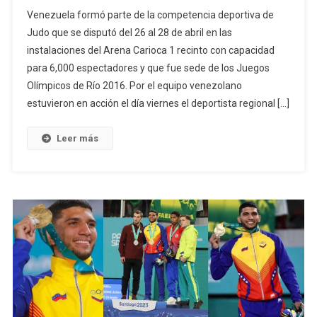
El
Venezuela formó parte de la competencia deportiva de
Carabobeñ
Judo que se disputó del 26 al 28 de abril en las
Willis
instalaciones del Arena Carioca 1 recinto con capacidad
Garcia
para 6,000 espectadores y que fue sede de los Juegos
Participó
En
Olímpicos de Río 2016. Por el equipo venezolano
El
estuvieron en acción el día viernes el deportista regional […]
Campeona
Panameric
Leer más
Y
De
Oceanía
De
Judo
Brasil
2024