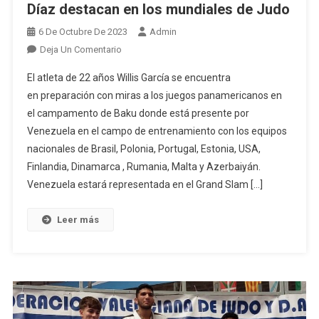
Díaz destacan en los mundiales de Judo
6 De Octubre De 2023
Admin
En
Deja Un Comentario
Los
El atleta de 22 años Willis García se encuentra
Carabobeños
en preparación con miras a los juegos panamericanos en
Willis
el campamento de Baku donde está presente por
García
Venezuela en el campo de entrenamiento con los equipos
Y
Fabiola
nacionales de Brasil, Polonia, Portugal, Estonia, USA,
Díaz
Finlandia, Dinamarca , Rumania, Malta y Azerbaiyán.
Destacan
Venezuela estará representada en el Grand Slam […]
En
Los
Leer más
Mundiales
De
Judo