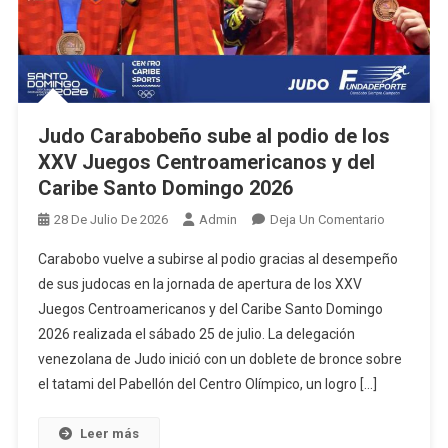
Judo Carabobeño sube al podio de los
XXV Juegos Centroamericanos y del
Caribe Santo Domingo 2026
En
28 De Julio De 2026
Admin
Deja Un Comentario
Judo
Carabobo vuelve a subirse al podio gracias al desempeño
Carabobe
de sus judocas en la jornada de apertura de los XXV
Sube
Juegos Centroamericanos y del Caribe Santo Domingo
Al
2026 realizada el sábado 25 de julio. La delegación
Podio
De
venezolana de Judo inició con un doblete de bronce sobre
Los
el tatami del Pabellón del Centro Olímpico, un logro […]
XXV
Juegos
Leer más