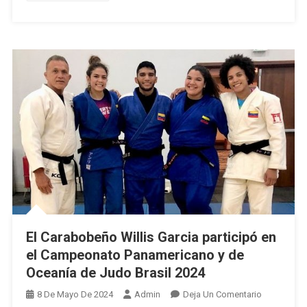
Centroame
Y
Del
Caribe
Santo
Domingo
2026
El Carabobeño Willis Garcia participó en
el Campeonato Panamericano y de
Oceanía de Judo Brasil 2024
En
8 De Mayo De 2024
Admin
Deja Un Comentario