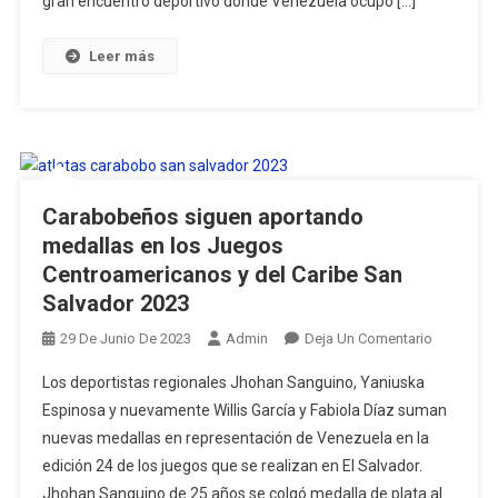
gran encuentro deportivo donde Venezuela ocupó […]
Los
XXIV
Leer más
Juegos
Centroame
Y
Del
Caribe
Carabobeños siguen aportando
medallas en los Juegos
Centroamericanos y del Caribe San
Salvador 2023
En
29 De Junio De 2023
Admin
Deja Un Comentario
Carabobe
Los deportistas regionales Jhohan Sanguino, Yaniuska
Siguen
Espinosa y nuevamente Willis García y Fabiola Díaz suman
Aportand
nuevas medallas en representación de Venezuela en la
Medallas
edición 24 de los juegos que se realizan en El Salvador.
En
Los
Jhohan Sanguino de 25 años se colgó medalla de plata al