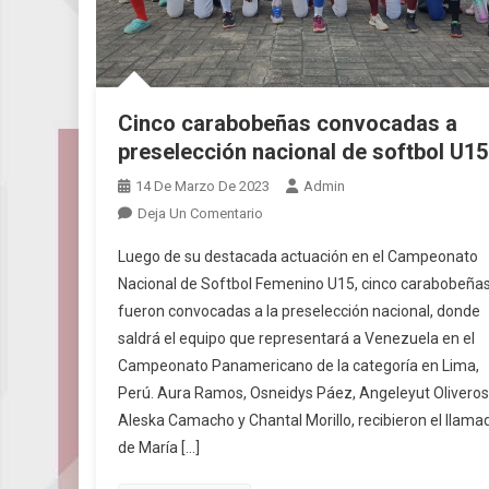
Cinco carabobeñas convocadas a
preselección nacional de softbol U15
14 De Marzo De 2023
Admin
En
Deja Un Comentario
Cinco
Luego de su destacada actuación en el Campeonato
Carabobeñas
Nacional de Softbol Femenino U15, cinco carabobeña
Convocadas
fueron convocadas a la preselección nacional, donde
A
saldrá el equipo que representará a Venezuela en el
Preselección
Nacional
Campeonato Panamericano de la categoría en Lima,
De
Perú. Aura Ramos, Osneidys Páez, Angeleyut Oliveros
Softbol
Aleska Camacho y Chantal Morillo, recibieron el llama
U15
de María […]