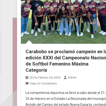
Carabobo se proclamó campeón en l
edición XXXI del Campeonato Nacion
de Softbol Femenino Máxima
Categoría
26 De Febrero De 2024
Admin
En
Deja Un Comentario
Carabobo
La competencia deportiva se llevó a cabo desde el 21 
Se
25 de febrero en el Estadio La Rinconada del municipi
Proclamó
Antolín del Campo del estado Nueva Esparta, contand
Campeón