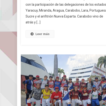
con la participación de las delegaciones de los estado
En
La
Yaracuy, Miranda, Aragua, Carabobo, Lara, Portugues
Edición
Sucre y el anfitrión Nueva Esparta. Carabobo vino de
XXXI
atrás y […]
Del
Campeonato
Leer más
Nacional
De
Softbol
Femenino
Máxima
Categoría