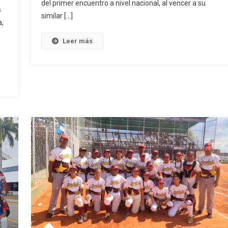
De
del primer encuentro a nivel nacional, al vencer a su
s
Softbol
similar […]
a,
Sub-
17
Leer más