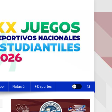
bol
Natación
+ Deportes