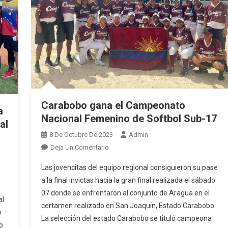
Carabobo gana el Campeonato
a
Nacional Femenino de Softbol Sub-17
al
8 De Octubre De 2023
Admin
En
Deja Un Comentario
Carabobo
Las jovencitas del equipo regional consiguieron su pase
Gana
a la final invictas hacia la gran final realizada el sábado
El
07 donde se enfrentaron al conjunto de Aragua en el
Campeonato
al
certamen realizado en San Joaquín, Estado Carabobo.
Nacional
o
Femenino
La selección del estado Carabobo se tituló campeona
o