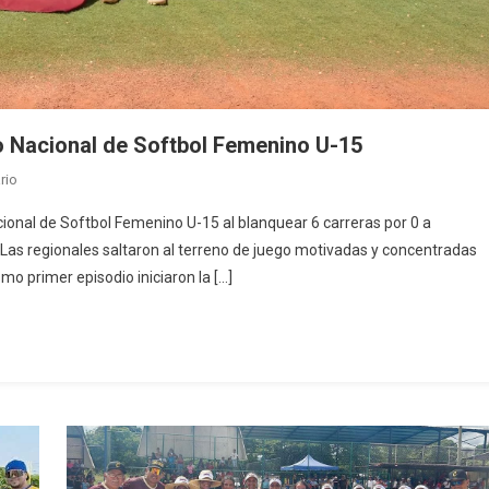
o Nacional de Softbol Femenino U-15
En
rio
Carabobo
ional de Softbol Femenino U-15 al blanquear 6 carreras por 0 a
Conquistó
Las regionales saltaron al terreno de juego motivadas y concentradas
El
mo primer episodio iniciaron la […]
II
Campeonato
Nacional
De
Softbol
Femenino
U-
15