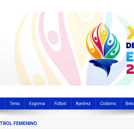
de las actividades deportivas del estado Carabobo
Tenis
Esgrima
Fútbol
Ajedrez
Ciclismo
Béis
TBOL FEMENINO