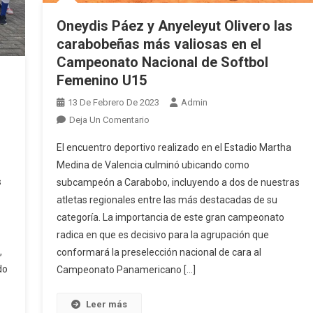
Oneydis Páez y Anyeleyut Olivero las
carabobeñas más valiosas en el
Campeonato Nacional de Softbol
Femenino U15
13 De Febrero De 2023
Admin
En
Deja Un Comentario
Oneydis
El encuentro deportivo realizado en el Estadio Martha
Páez
Medina de Valencia culminó ubicando como
Y
s
subcampeón a Carabobo, incluyendo a dos de nuestras
Anyeleyut
atletas regionales entre las más destacadas de su
Olivero
Las
categoría. La importancia de este gran campeonato
Carabobeñas
radica en que es decisivo para la agrupación que
Más
,
conformará la preselección nacional de cara al
Valiosas
do
Campeonato Panamericano […]
En
El
Leer más
Campeonato