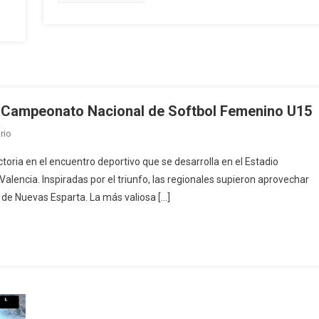
Nacional
De
Softbol
Femenino
U15
n Campeonato Nacional de Softbol Femenino U15
En
rio
Carabobo
ctoria en el encuentro deportivo que se desarrolla en el Estadio
Obtuvo
Valencia. Inspiradas por el triunfo, las regionales supieron aprovechar
Primera
 de Nuevas Esparta. La más valiosa […]
Victoria
En
Campeonato
Nacional
De
Softbol
Femenino
U15