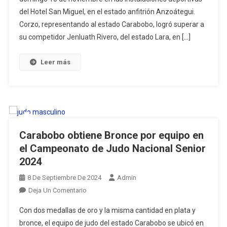
del Hotel San Miguel, en el estado anfitrión Anzoátegui.
Los
XXI
Corzo, representando al estado Carabobo, logró superar a
Juegos
su competidor Jenluath Rivero, del estado Lara, en […]
Deportivos
Nacionales
Leer más
2024
Carabobo obtiene Bronce por equipo en
el Campeonato de Judo Nacional Senior
2024
8 De Septiembre De 2024
Admin
En
Deja Un Comentario
Carabobo
Con dos medallas de oro y la misma cantidad en plata y
Obtiene
bronce, el equipo de judo del estado Carabobo se ubicó en
Bronce