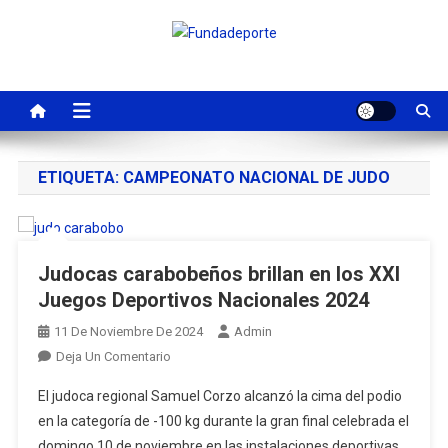
Saltar
al
Fundadeporte
La fundación tiene por objeto en promover el desarrollo de las
contenido
actividades deportivas del estado Carabobo
ETIQUETA:
CAMPEONATO NACIONAL DE JUDO
Judocas carabobeños brillan en los XXI
Juegos Deportivos Nacionales 2024
11 De Noviembre De 2024
Admin
En
Deja Un Comentario
Judocas
El judoca regional Samuel Corzo alcanzó la cima del podio
Carabobeños
en la categoría de -100 kg durante la gran final celebrada el
Brillan
domingo 10 de noviembre en las instalaciones deportivas
En