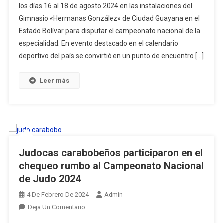
los días 16 al 18 de agosto 2024 en las instalaciones del
En
Gimnasio «Hermanas González» de Ciudad Guayana en el
El
Estado Bolívar para disputar el campeonato nacional de la
Campeonato
Nacional
especialidad. En evento destacado en el calendario
Infantil
deportivo del país se convirtió en un punto de encuentro […]
De
Judo
Leer más
Puerto
Ordaz
2024
Judocas carabobeños participaron en el
chequeo rumbo al Campeonato Nacional
de Judo 2024
4 De Febrero De 2024
Admin
En
Deja Un Comentario
Judocas