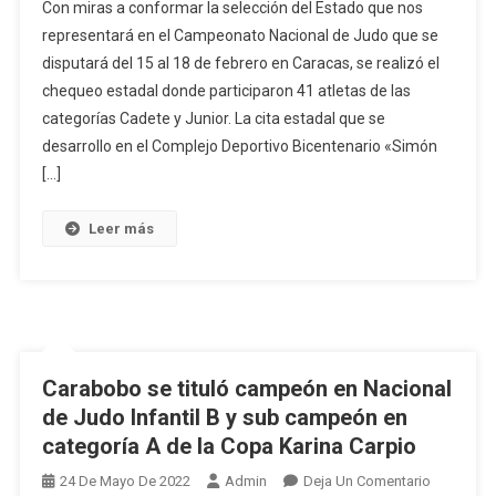
Con miras a conformar la selección del Estado que nos
Carabobeños
representará en el Campeonato Nacional de Judo que se
Participaron
disputará del 15 al 18 de febrero en Caracas, se realizó el
En
chequeo estadal donde participaron 41 atletas de las
El
Chequeo
categorías Cadete y Junior. La cita estadal que se
Rumbo
desarrollo en el Complejo Deportivo Bicentenario «Simón
Al
[…]
Campeonato
Nacional
Leer más
De
Judo
2024
Carabobo se tituló campeón en Nacional
de Judo Infantil B y sub campeón en
categoría A de la Copa Karina Carpio
En
24 De Mayo De 2022
Admin
Deja Un Comentario