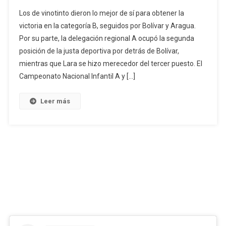
Carabobo
Los de vinotinto dieron lo mejor de sí para obtener la
Se
victoria en la categoría B, seguidos por Bolívar y Aragua.
Tituló
Por su parte, la delegación regional A ocupó la segunda
Campeón
posición de la justa deportiva por detrás de Bolívar,
En
Nacional
mientras que Lara se hizo merecedor del tercer puesto. El
De
Campeonato Nacional Infantil A y […]
Judo
Infantil
Leer más
B
Y
Sub
Campeón
En
Categoría
A
De
La
Copa
Karina