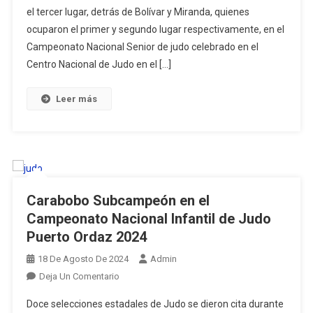
el tercer lugar, detrás de Bolívar y Miranda, quienes
Por
ocuparon el primer y segundo lugar respectivamente, en el
Equipo
En
Campeonato Nacional Senior de judo celebrado en el
El
Centro Nacional de Judo en el […]
Campeonato
De
Leer más
Judo
Nacional
Senior
2024
Carabobo Subcampeón en el
Campeonato Nacional Infantil de Judo
Puerto Ordaz 2024
18 De Agosto De 2024
Admin
En
Deja Un Comentario
Carabobo
Doce selecciones estadales de Judo se dieron cita durante
Subcampeón